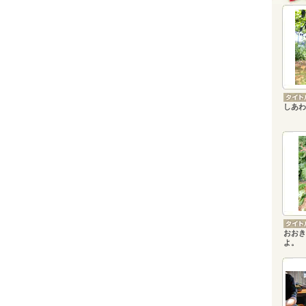
しあわ
おおき
よ。