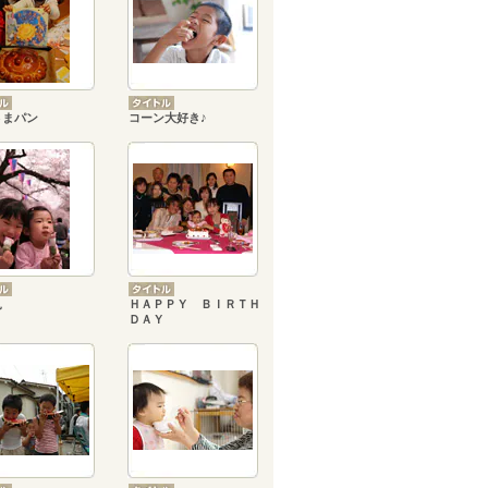
さまパン
コーン大好き♪
見
ＨＡＰＰＹ ＢＩＲＴＨ
ＤＡＹ