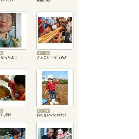
てい～い？
食欲の秋
になったよ！
さぁこい！そうめん
ーに挑戦
おおきいのとれた！