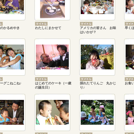
のかるめやき
わたしにまかせて
アメリカの皆さん お味
早く
はいかが？
ーグこねこね♪
はじめてのケーキ（一歳
採れたてりんご 丸かじ
お食
の誕生日）
り♪