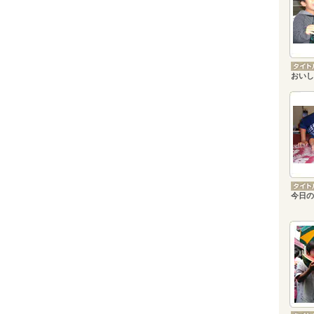
おいし
今日の