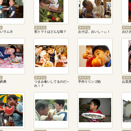
いラムネ
初トマトはどんな味？
おそば、おいし～ぃ！
おひ
釣果
つまみ食いしてるのだ～
手作りリンゴ飴
お花
れ！？