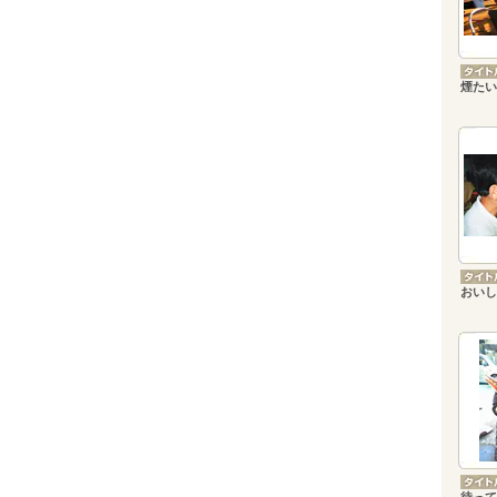
煙たい
おいし