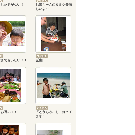
きした餅がない！
お姉ちゃんのミルク美味
しいよ～
ぽまでおいしい！！
誕生日
はお祝い！！
「とうもろこし」待って
ます！