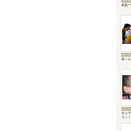
ああー
あ～ん
キュウ
う～！