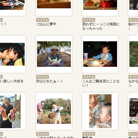
！！
ごはんに夢中
思わずに～っこり笑顔に
鮎の
なっちゃった
♪
い楽しい大好き
沢山とれたぁ～！
こんなご馳走見たことな
なか
い！
ン