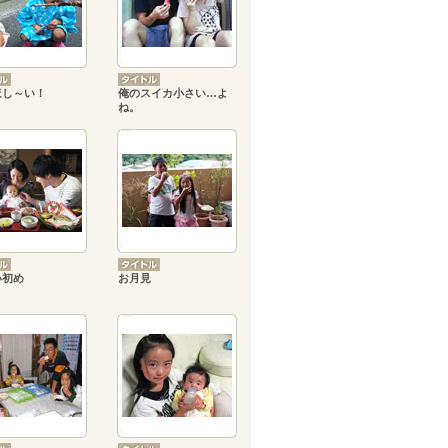
ほし～い！
俺のスイカ小さい…よ
ね。
い初め
お月見