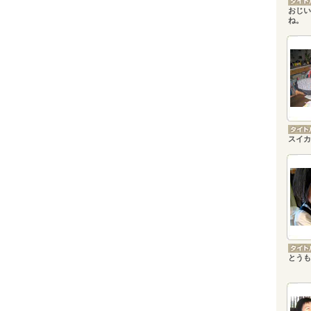
おじい
ね。
スイカ
とうも