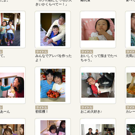
たよ。
「ボクの顔とどっちが大
離乳食
食べ
きいかくらべてー！」
て。
みんなでアレパを作った
おいしくって指までたべ
元気
よ！
ちゃう。
あーん
初収穫！
おこめ大好き♪
カレ