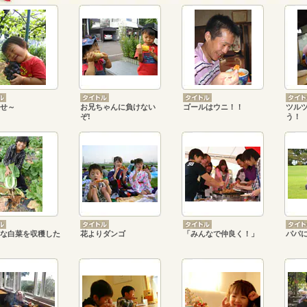
せ～
お兄ちゃんに負けない
ゴールはウニ！！
ツル
ぞ!
う！
な白菜を収穫した
花よりダンゴ
「みんなで仲良く！」
パパ