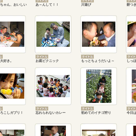
ちゃん、おいしい
あ～んして！！
川遊び
餅つ
大好き。
お庭ピクニック
もっとちょうだいよ～
しっ
ろこしガブリ！
忘れられないカレー
初めてのイチゴ狩り
今日