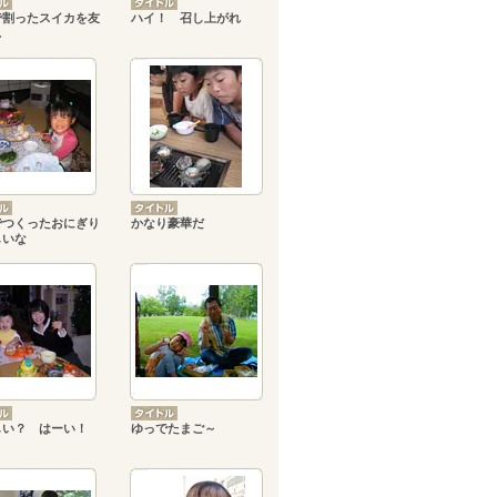
で割ったスイカを友
ハイ！ 召し上がれ
…
でつくったおにぎり
かなり豪華だ
しいな
しい？ はーい！
ゆっでたまご～