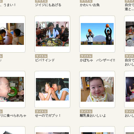
、うまい！
ジイジにもあげる
かわいいお魚
自分
達と
♪
ビバ？インド
かぼちゃ バンザーイ!!
自分
おい
リに食べられちゃ
せーのでガブッ！
離乳食おいしいよ
おい