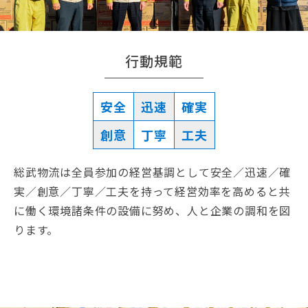
行動規範
安全
迅速
確実
創意
丁寧
工夫
総武物流は全員参加の経営基調として安全／迅速／確
実／創意／丁寧／工夫を持って経営効率を高めると共
に働く環境諸条件の設備に努め、人と企業の調和を図
ります。