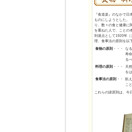
『食道楽』のなかで日
ものにしようとした。『
り、数々の食と健康に
を重ねた人で、ことの
到達点として1920年
理、食事法の原則を以
食物の原則
・・・
な
寿
る
料理の原則
・・・
天
を
食事法の原則
・・
飢
こ
これらの諸原則は、今