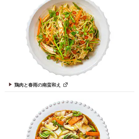
鶏肉と春雨の南蛮和え