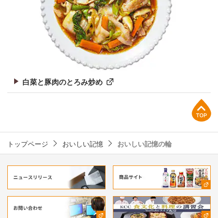
白菜と豚肉のとろみ炒め
上部へ
トップページ
おいしい記憶
おいしい記憶の輪