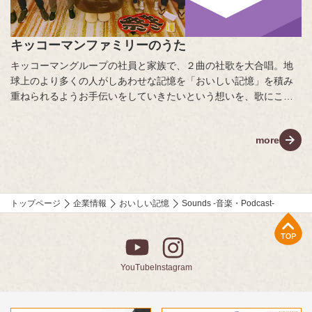
キッコーマンファミリーのうた
キッコーマングループの社員と家族で、２曲の社歌を大合唱。地
球上のより多くの人がしあわせな記憶を「おいしい記憶」を積み
重ねられるようお手伝いをしていきたいという想いを、歌にこめ
ました。
more
トップページ
企業情報
おいしい記憶
Sounds -音楽・Podcast-
上部へ
YouTube
Instagram