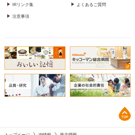
IRリンク集
よくあるご質問
注意事項
上部へ
トップページ
IR情報
株主情報