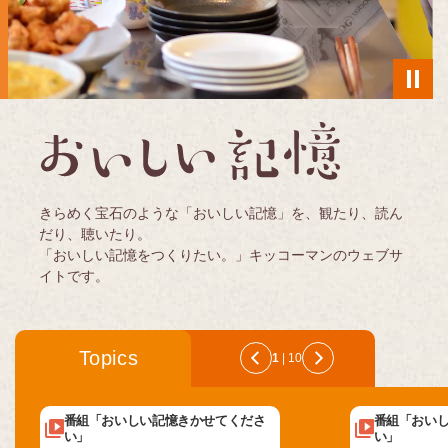
きらめく宝石のような「おいしい記憶」を、観たり、読ん
だり、聴いたり。
「おいしい記憶をつくりたい。」キッコーマンのウェブサ
イトです。
Topics
1
|
10
番組「おいしい記憶きかせてくださ
番組「おい
い」
い」