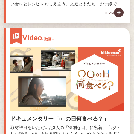
い食材とレシピをおしえあう、文通ともだち！お手紙で交
流を続け、ついに夢の初対面がかないました。熊本のおい
more
しい食材をつかったレシピもご紹介します。©2010熊本県
くまモン
Video
- 動画 -
ドキュメンタリー「○○の日何食べる？」
取材許可をいただいた3人の「特別な日」に密着。「おい
しい記憶」が生まれる瞬間をとらえた、心あたたまるドキ