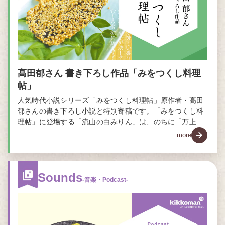
髙田郁さん 書き下ろし作品「みをつくし料理
帖」
人気時代小説シリーズ「みをつくし料理帖」原作者・髙田
郁さんの書き下ろし小説と特別寄稿です。「みをつくし料
理帖」に登場する「流山の白みりん」は、のちに「万上」
(マンジョウ)と名付けられます。
more
Sounds
-音楽・Podcast-