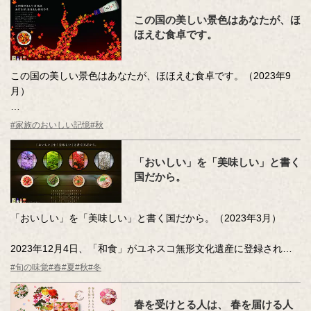
この国の美しい景色はあなたが、ほ
ほえむ食卓です。
この国の美しい景色はあなたが、ほほえむ食卓です。（2023年9
月）
あざやかに色づく紅葉のなかに、ほほえみあう親子のシルエット
#家族のおいしい記憶
#秋
が映し出されています。
「おいしい」を「美味しい」と書く
国だから。
「おいしい」を「美味しい」と書く国だから。（2023年3月）
2023年12月4日、「和食」がユネスコ無形文化遺産に登録され
て、10周年を迎えました。
#旬の味覚
#春
#夏
#秋
#冬
旬の食材を活かした和食を、四季を映し出す円窓と重ね、日本の
食文化の豊かさを表現しました。
春を受けとる人は、 春を届ける人