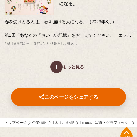
になる。
春を受けとる人は、 春を届ける人になる。（2023年3月）
第1回「あなたの『おいしい記憶』をおしえてください。」エッセ
ーコンテスト入賞作をもとに制作しました。
#親子
#春
#出産・育児
#ひとり暮らし
#恩返し
新生活への期待と不安が入りまじる春、「おいしい記憶」が一歩
を踏み出す力になる。
もっと見る
このページをシェアする
トップページ
企業情報
おいしい記憶
Images - 写真・グラフィック -
上部へ