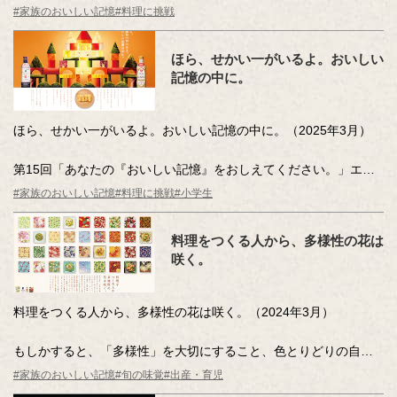
いてみようと思いました。その輝きのまんなかで料理をする人
#家族のおいしい記憶
#料理に挑戦
は？あなたならだれを想像しますか？
ほら、せかい一がいるよ。おいしい
記憶の中に。
ほら、せかい一がいるよ。おいしい記憶の中に。（2025年3月）
第15回「あなたの『おいしい記憶』をおしえてください。」エッ
セー・作文コンテスト 小学校低学年の部 キッコーマン賞をもとに
#家族のおいしい記憶
#料理に挑戦
#小学生
制作しました。
「おいしい記憶」は、今日もそれぞれの「わが家」を輝かせま
料理をつくる人から、多様性の花は
す。「せかい一」しあわせなお姫さまや王子さまの住むお城のよ
咲く。
うに。
料理をつくる人から、多様性の花は咲く。（2024年3月）
もしかすると、「多様性」を大切にすること、色とりどりの自然
を愛するきもちとつながっているのでは…そんな想いを千代紙の
#家族のおいしい記憶
#旬の味覚
#出産・育児
ビジュアルとボディコピーに込めています。