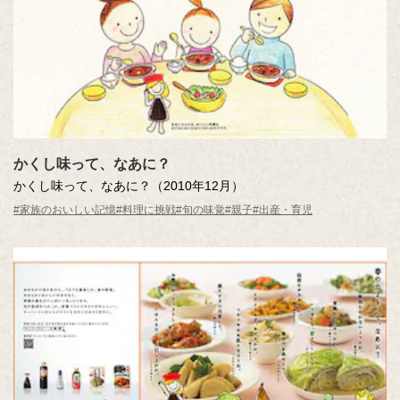
かくし味って、なあに？
かくし味って、なあに？（2010年12月）
#家族のおいしい記憶
#料理に挑戦
#旬の味覚
#親子
#出産・育児