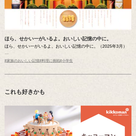
ほら、せかい一がいるよ。おいしい記憶の中に。
ほら、せかい一がいるよ。おいしい記憶の中に。（2025年3月）
第15回「あなたの『おいしい記憶』をおしえてください。」エッ
#家族のおいしい記憶
#料理に挑戦
#小学生
セー・作文コンテスト 小学校低学年の部 キッコーマン賞をもとに
制作しました。
「おいしい記憶」は、今日もそれぞれの「わが家」を輝かせま
す。「せかい一」しあわせなお姫さまや王子さまの住むお城のよ
うに。
これも好きかも