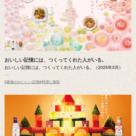
おいしい記憶には、つくってくれた人がいる。
おいしい記憶には、つくってくれた人がいる。（2025年3月）
料理をする人が、美しく輝いてみえるような世界を日本の美で描
#家族のおいしい記憶
#料理に挑戦
いてみようと思いました。その輝きのまんなかで料理をする人
は？あなたならだれを想像しますか？