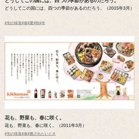
どうしてこの国には、四つの季節があるのだろう。
どうしてこの国には、四つの季節があるのだろう。（2015年3月）
めぐる四季を一枚の構図にし、中央にはキッコーマンのしょうゆ
#旬の味覚
#春
#夏
#秋
#冬
を配置した作品。輝く季節は影があるから引き立つということを
「影絵」を使って表現し、食卓でそれぞれの旬の食材をひきたて
る「しょうゆ」の色と重ねメッセージにこめました。
花も、野菜も、春に咲く。
花も、野菜も、春に咲く。（2011年3月）
#旬の味覚
#春
#癒されたいとき