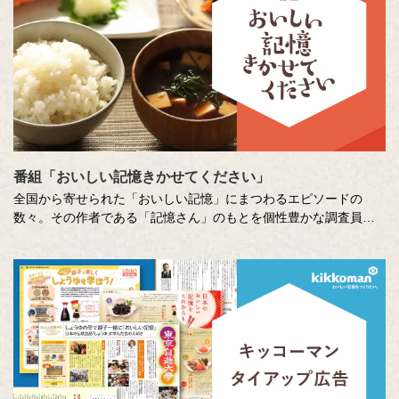
番組「おいしい記憶きかせてください」
全国から寄せられた「おいしい記憶」にまつわるエピソードの
数々。その作者である「記憶さん」のもとを個性豊かな調査員が
訪ね、「おいしい記憶」の味や料理の再現にチャレンジします。
その様子を藤井隆さん、吉竹史さんが楽しく盛り上げる、時に笑
い、時に涙のドキュメンタリーエンターテインメント番組です。
MC ：藤井隆 進行：吉竹史 ナレーター：小野大輔（声優）