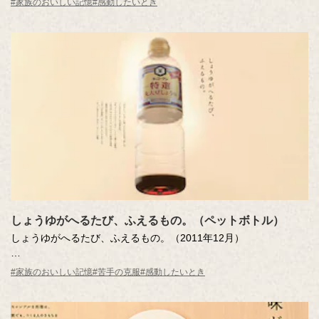
#家族のおいしい記憶
#感動したいとき
しょうゆがへるたび、ふえるもの。（ペットボトル）
しょうゆがへるたび、ふえるもの。（2011年12月）
家にあったしょうゆが減って、ボトルに空洞ができていく。その
#家族のおいしい記憶
#苦手の克服
#感動したいとき
空洞を目に見えない幸せな時間を想像する空間として表現した作
品。