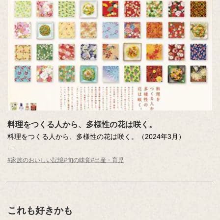
料理をつくる人から、多様性の花は咲く。
料理をつくる人から、多様性の花は咲く。（2024年3月）
もしかすると、「多様性」を大切にすること、色とりどりの自然
#家族のおいしい記憶
#旬の味覚
#出産・育児
を愛するきもちとつながっているのでは…そんな想いを千代紙の
ビジュアルとボディコピーに込めています。
これも好きかも