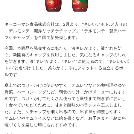
キッコーマン食品株式会社は、2月より、“キレいいボトル”入りの
「デルモンテ 濃厚リッチケチャップ」「デルモンテ 贅沢ハー
フケチャップ」を全国で新発売します。
今回、本商品を発売するにあたり、液キレがよく、液だれを防
ぐ、新開発のキャップを採用しました。気になるキャップの汚れ
を防ぎます。液“キレ”がよく、“キレイ”に使えるので、“キレいいボ
トル”と名づけました。柔らかく、手にフィットする自立するボト
ルです。
卓上でのつけ・かけに使いやすく、オムレツなどの卵料理やゆで
野菜、ベーコンエッグなど、朝食のつけ・かけメニューにおすす
めです。つけ・かけでたくさん使っても最後まで飽きずにおいし
く食べていただくために、甘さと酸味のバランスを工夫しまし
た。また、ケチャップが細く出るので、出す量が調整しやすく、
オムレツやオムライスなどに絵を書くなど、お子さまと一緒に料
理づくりを楽しむ時にもおすすめです。