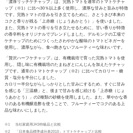
「濃厚リッチケチャップ」は、完熟トマトを通常のトマトケチャ
ップ（※1）に比べ30％以上多く使用し、濃厚な甘みと旨みが特徴
です。完熟トマトの甘みを引き立てるために、さとうきび本来の
コクと香りが残る「上赤糖（じょうあかとう）」を使いました。
また、完熟トマトの香りを引き立たせるために、甘い香りが特徴
の香辛料をオリジナルでブレンドしました。デルモンテの工場で
ケチャップのためにつくったさわやかな酸味のトマトビネガーを
使用し、濃厚ながら、食べ飽きないフルーティーな味わいです。
「贅沢ハーフケチャップ」は、有機栽培で育った完熟トマトを使
用し、隠し味に有機栽培のたまねぎとにんじんを加えたケチャッ
プです。通常のトマトケチャップ（※2）に比べてカロリー・糖
質・塩分を半分にしました。
カロリー半分ながらしっかりとした甘みにするため、すぐに甘み
を感じる「三温糖」と、後まで甘みを感じ続ける「上赤糖（じょ
うあかとう）」の2種類の砂糖を使用しました。また、華やかな香
りのある有機醸造酢を使うことで、フルーティーでコクのある上
品な味わいにしました。
※1
当社家庭用JAS特級品と比較
※2
「日本食品標準成分表2010」トマトケチャップと比較