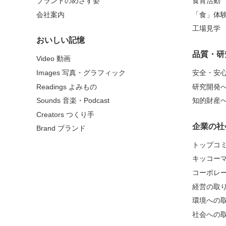
ブランドのめざす姿
食育活動
会社案内
「食」体
工場見学
おいしい記憶
品質・研
Video 動画
Images 写真・グラフィック
安全・安
Readings よみもの
研究開発
Sounds 音楽・Podcast
知的財産
Creators つくり手
企業の社
Brand ブランド
トップコ
キッコー
コーポレ
経営の取
環境への
社会への