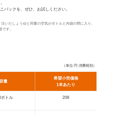
す。
なミニパックを、ぜひ、お試しください。
、注いだしょうゆと同量の空気がボトルと内袋の間に入り、
器です。
（単位:円 消費税別）
希望小売価格
容量
1本あたり
mlボトル
208