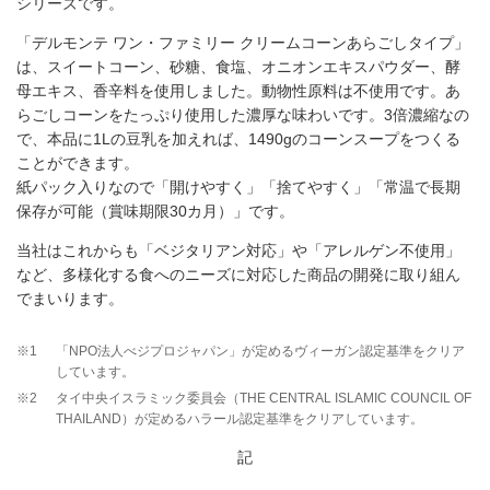
シリーズです。
「デルモンテ ワン・ファミリー クリームコーンあらごしタイプ」
は、スイートコーン、砂糖、食塩、オニオンエキスパウダー、酵
母エキス、香辛料を使用しました。動物性原料は不使用です。あ
らごしコーンをたっぷり使用した濃厚な味わいです。3倍濃縮なの
で、本品に1Lの豆乳を加えれば、1490gのコーンスープをつくる
ことができます。
紙パック入りなので「開けやすく」「捨てやすく」「常温で長期
保存が可能（賞味期限30カ月）」です。
当社はこれからも「ベジタリアン対応」や「アレルゲン不使用」
など、多様化する食へのニーズに対応した商品の開発に取り組ん
でまいります。
※1
「NPO法人べジプロジャパン」が定めるヴィーガン認定基準をクリア
しています。
※2
タイ中央イスラミック委員会（THE CENTRAL ISLAMIC COUNCIL OF
THAILAND）が定めるハラール認定基準をクリアしています。
記