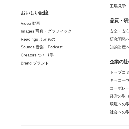
工場見学
おいしい記憶
品質・研
Video 動画
Images 写真・グラフィック
安全・安
Readings よみもの
研究開発
Sounds 音楽・Podcast
知的財産
Creators つくり手
企業の社
Brand ブランド
トップコ
キッコー
コーポレ
経営の取
環境への
社会への