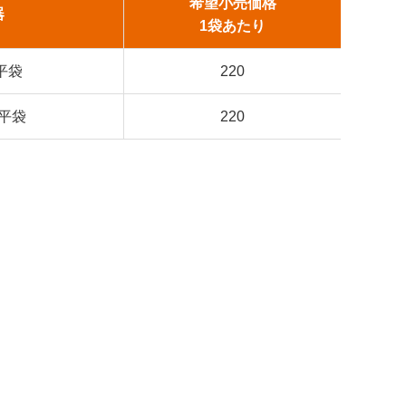
希望小売価格
器
1袋あたり
）平袋
220
）平袋
220