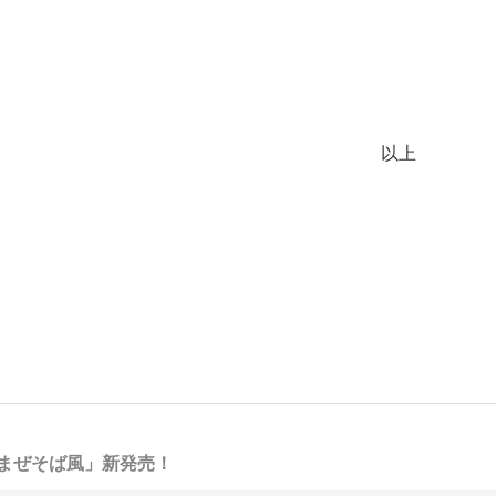
以上
湾まぜそば風」新発売！