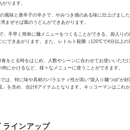
あがります。
にくの風味と唐辛子の辛さで、やみつき感のある味に仕上げまし
台湾まぜそば風のうどんができあがります。
けで、手早く簡単に麺メニューをつくることができる、袋入りの
にできあがります。また、レトルト殺菌（120℃で4分以上
で昼食をとる時をはじめ、人数やシーンに合わせてお使いいただ
や肉にかけるなど、様々なメニューに使うことができます。
場では、特に味や具材のバラエティ性が高い“袋入り麺つゆ”が
風」を含め、合計6アイテムとなります。キッコーマンはこれ
 ラインアップ