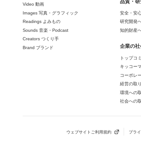
品質・研
Video 動画
Images 写真・グラフィック
安全・安
Readings よみもの
研究開発
Sounds 音楽・Podcast
知的財産
Creators つくり手
企業の社
Brand ブランド
トップコ
キッコー
コーポレ
経営の取
環境への
社会への
ウェブサイトご利用規約
プライ