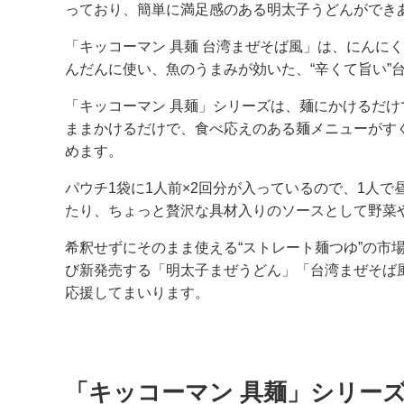
っており、簡単に満足感のある明太子うどんができ
「キッコーマン 具麺 台湾まぜそば風」は、にん
んだんに使い、魚のうまみが効いた、“辛くて旨い”
「キッコーマン 具麺」シリーズは、麺にかけるだ
ままかけるだけで、食べ応えのある麺メニューがすぐ
めます。
パウチ1袋に1人前×2回分が入っているので、1人
たり、ちょっと贅沢な具材入りのソースとして野菜
希釈せずにそのまま使える“ストレート麺つゆ”の市
び新発売する「明太子まぜうどん」「台湾まぜそば
応援してまいります。
「キッコーマン 具麺」シリーズ