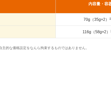
内容量・容
70g（35g×2
116g（58g×2
自主的な価格設定をなんら拘束するものではありません。