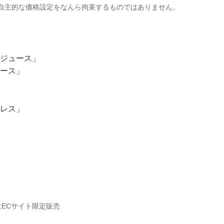
自主的な価格設定をなんら拘束するものではありません。
トジュース」
ュース」
ルレス」
はECサイト限定販売