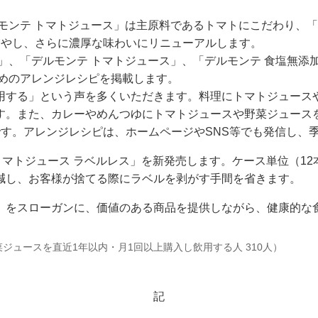
ルモンテ トマトジュース」は主原料であるトマトにこだわり、
増やし、さらに濃厚な味わいにリニューアルします。
」、「デルモンテ トマトジュース」、「デルモンテ 食塩無添
すめのアレンジレシピを掲載します。
用する」という声を多くいただきます。料理にトマトジュース
す。また、カレーやめんつゆにトマトジュースや野菜ジュース
です。アレンジレシピは、ホームページやSNS等でも発信し、
トマトジュース ラベルレス」を新発売します。ケース単位（1
減し、お客様が捨てる際にラベルを剥がす手間を省きます。
」をスローガンに、価値のある商品を提供しながら、健康的な
菜ジュースを直近1年以内・月1回以上購入し飲用する人 310人）
記