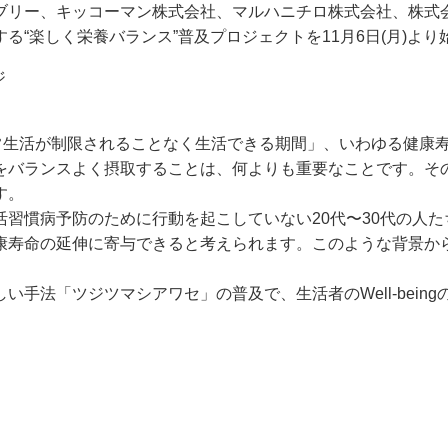
ブリー、キッコーマン株式会社、マルハニチロ株式会社、株式会
“楽しく栄養バランス”普及プロジェクトを11月6日(月)より
ジ
日常生活が制限されることなく生活できる期間」、いわゆる健康
をバランスよく摂取することは、何よりも重要なことです。そ
す。
習慣病予防のために行動を起こしていない20代〜30代の人
康寿命の延伸に寄与できると考えられます。このような背景か
。
手法「ツジツマシアワセ」の普及で、生活者のWell-bein