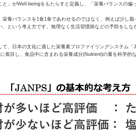
」がWell-beingをもたらすと定義し、「栄養バランスの
、栄養バランスを1食1食であわせるのではなく、例えば少し脂
い、という考え方です。無理なく生活習慣病などの予防をしな
文化に適した栄養素プロファイリングシステム「JANPS(Japan N
着目し、食品中に含まれる栄養成分(Nutrient)の量を科