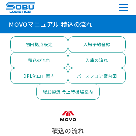
Menu
MOVOマニュアル 積込の流れ
初回拠点設定
入場予約登録
積込の流れ
入庫の流れ
DPL流山Ⅱ案内
バースフロア案内図
総武物流 今上待機場案内
積込の流れ