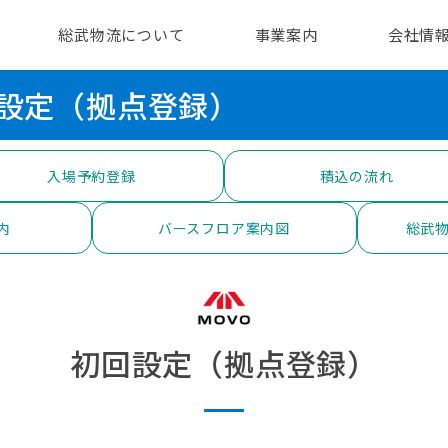
総武物流について
事業案内
会社情
回設定（拠点登録）
入場予約登録
積込の流れ
内
バースフロア案内図
総武物
初回設定（拠点登録）