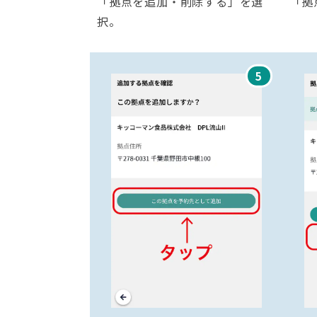
「拠点を追加・削除する」を選
「拠
択。