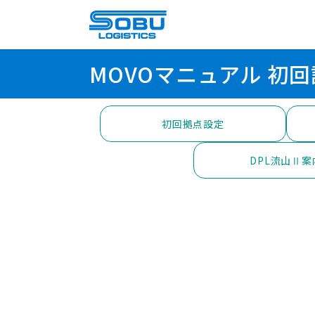
MOVOマニュアル 初
初回拠点設定
DPL流山Ⅱ案