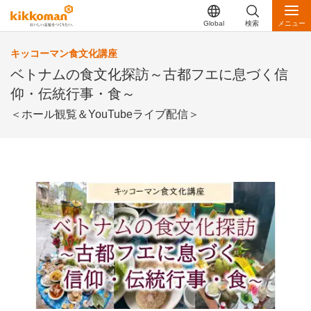
Global
検索
メニュー
キッコーマン食文化講座
ベトナムの食文化探訪～古都フエに息づく信
仰・伝統行事・食～
＜ホール観覧＆YouTubeライブ配信＞