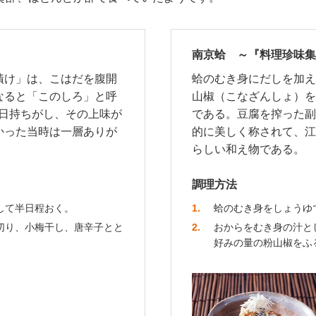
南京蛤 ～『料理珍味集』
漬け」は、こはだを腹開
蛤のむき身にだしを加え
なると「このしろ」と呼
山椒（こなざんしょ）を
、日持ちがし、その上味が
である。豆腐を搾った副
かった当時は一層ありが
的に美しく称されて、江
らしい和え物である。
調理方法
して半日程おく。
1
蛤のむき身をしょうゆ
切り、小梅干し、唐辛子とと
2
おからをむき身の汁と
好みの量の粉山椒をふ