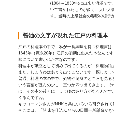
(1804～1830年)に出来た
いて書かれたものが多く、大臣大
す。当時の上級社会の饗応の様子
醤油の文字が現れた江戸の料理本
江戸の料理本の中で、私が一番興味を持つ料理書は
1643年（寛永20年）江戸の初期に出来た本なん
順について書かれた本なのです。
料理本が献立として初めて出てくるのが「料理物語
まだ、しょうゆはあまり出てこないです。探しまし
普通、料理の本の中で、煮物や刺身のところを見る
いう言葉がほんの少し、三つか四つ出てきます。そ
は、その本の後ろにしょうゆの造り方があるんです
くるんですね。
キッコーマンさんがNHKと共にいろいろ研究され
そこには、「諸味を仕込んだら60日間一所懸命かき