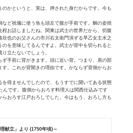
うのかというと、実は、押された身だからです。今も
鯛など祝儀に使う魚も頭左で腹が手前です。鯛の姿焼
先程お話しましたね。関東は武士の世界だから、切腹
路欣也のお父さんの市川右太衛門演ずる早乙女主水之
うのを意味してるんですよ。武士が背中を切られると
成り立たないでしょう。
らず手前に背がきます。頭に近い背。つまり、肩の部
ます。これが背開きの理由です。かならず背側からお
るを得ませんでしたので、もうすでに開いてある状態
たんです。腹側からおろす料理人は関西仕込みです
からおろす江戸おろしでした。今はもう、おろし方も
献立」より (1750年頃)～