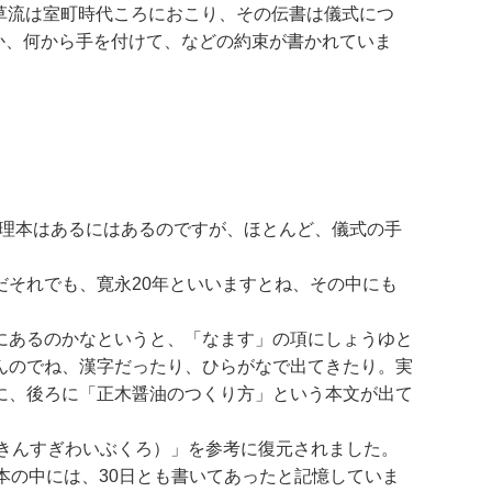
、大草流は室町時代ころにおこり、その伝書は儀式につ
か、何から手を付けて、などの約束が書かれていま
料理本はあるにはあるのですが、ほとんど、儀式の手
それでも、寛永20年といいますとね、その中にも
にあるのかなというと、「なます」の項にしょうゆと
んのでね、漢字だったり、ひらがなで出てきたり。実
に、後ろに「正木醤油のつくり方」という本文が出て
きんすぎわいぶくろ）」を参考に復元されました。
本の中には、30日とも書いてあったと記憶していま