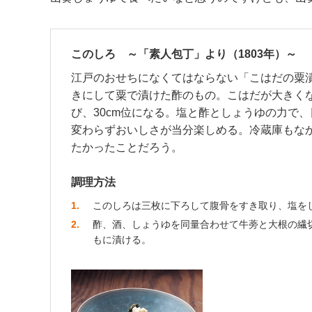
このしろ ～「素人包丁」より（1803年）～
江戸のおせちになくてはならない「こはだの粟
きにして粟で漬けた酢のもの。こはだが大きく
び、30cm位になる。塩と酢としょうゆの力で
変わらずおいしさが当分楽しめる。冷蔵庫もな
たかったことだろう。
調理方法
1
このしろは三枚に下ろして腹骨をすき取り、塩を
2
酢、酒、しょうゆを同量合わせて牛蒡と大根の繊
もに漬ける。