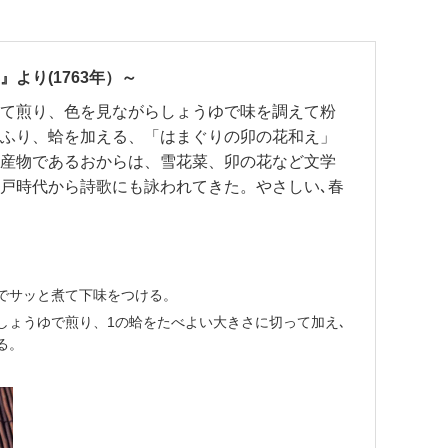
より(1763年）～
て煎り、色を見ながらしょうゆで味を調えて粉
ふり、蛤を加える、「はまぐりの卯の花和え」
産物であるおからは、雪花菜、卯の花など文学
戸時代から詩歌にも詠われてきた。やさしい､春
でサッと煮て下味をつける。
しょうゆで煎り、1の蛤をたべよい大きさに切って加え､
る。