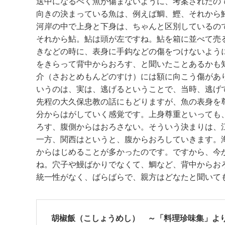
送中になるぺく魚が傷まないように、考案されたの
向きの決まっている魚は、例えば鯛、鰹、それから
河岸の中で上身と下身は、ちゃんと区別しているの
それから鮎。鮎は頭が左ですね。鮎を箱に並べて売
きなどの時に、表身に手鈎などの傷をつけないよう
をきらって背中からおろす、と聞いたことあるかも
介（さおとめもんどのすけ）には額に向こう傷があ
いうのは、実は、逃げるということで、当時、逃げ
先程の大久保忠教の話にもどりますが、魚の表身を
分からはがしていく感覚です。上身尊重といっても
ろす、腹側からはおろさない。そういう決まりは、
一方、関西はというと、腹からおろしていきます。
からはじめることが多かったのです。ですから、今
ね。穴子や鰻ばかりでなくて、鯛など、背中からお
統一性がなく、ばらばらで、親方はどなたと聞いて
胡椒飯（こしょうめし） ～「料理珍味集」より