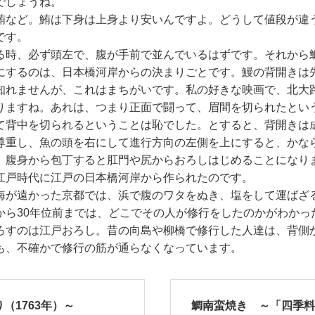
でしょうね。
鮪など。鮪は下身は上身より安いんですよ。どうして値段が違
です。
る時、必ず頭左で、腹が手前で並んでいるはずです。それから
にするのは、日本橋河岸からの決まりごとです。鰻の背開きは
知れませんが、これはまちがいです。私の好きな映画で、北大
りますね。あれは、つまり正面で闘って、眉間を切られたとい
て背中を切られるということは恥でした。とすると、背開きは
尊重し、魚の頭を右にして進行方向の左側を上にすると、かな
、腹身から包丁すると肛門や尻からおろしはじめることになり
江戸時代に江戸の日本橋河岸から作られたのです。
海が遠かった京都では、浜で腹のワタをぬき、塩をして運ばざ
から30年位前までは、どこでその人が修行をしたのかがわかっ
ろすのは江戸おろし。昔の向島や柳橋で修行した人達は、背側
も、不確かで修行の筋が通らなくなっています。
（1763年）～
鯛南蛮焼き ～「四季料理