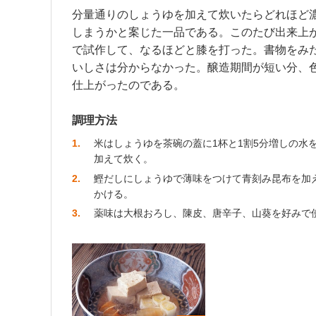
分量通りのしょうゆを加えて炊いたらどれほど
しまうかと案じた一品である。このたび出来上
で試作して、なるほどと膝を打った。書物をみ
いしさは分からなかった。醸造期間が短い分、
仕上がったのである。
調理方法
1
米はしょうゆを茶碗の蓋に1杯と1割5分増しの水
加えて炊く。
2
鰹だしにしょうゆで薄味をつけて青刻み昆布を加
かける。
3
薬味は大根おろし、陳皮、唐辛子、山葵を好みで