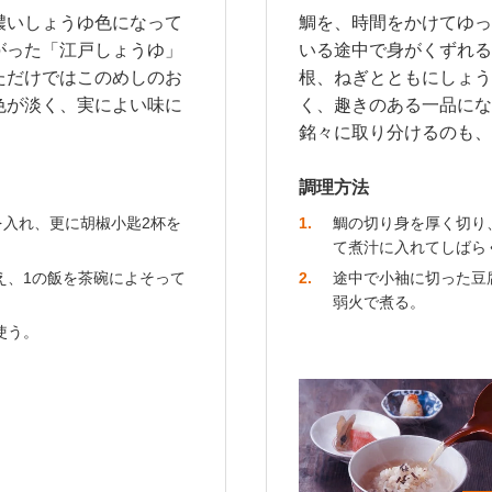
濃いしょうゆ色になって
鯛を、時間をかけてゆっ
がった「江戸しょうゆ」
いる途中で身がくずれる
ただけではこのめしのお
根、ねぎとともにしょう
色が淡く、実によい味に
く、趣きのある一品にな
銘々に取り分けるのも、
調理方法
を入れ、更に胡椒小匙2杯を
1
鯛の切り身を厚く切り
て煮汁に入れてしばら
え、1の飯を茶碗によそって
2
途中で小袖に切った豆
弱火で煮る。
使う。