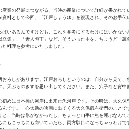
の産業の発展につながる、当時の産業について詳細が書かれて
が資料として今回、「江戸しょうゆ」を復現され、そのお手伝
っぱいあるんですけども、これを参考にするわけにはいかない
立集」、「素人包丁」など、そういった本を、ちょうど「萬金
った料理を参考にいたしました。
方
西おろしがあります。江戸おろしというのは、自分から見て、
す。天ぷらのきすを思い出してください。また、穴子など背中
の初めに日本橋の河岸に出来た魚河岸です。その時は、大久保
るんです。一心太助の映画に出てくる大久保彦左衛門のことで
うと、当時は氷がなかったし、ちょっと山手に魚を運ぶなんて
ちにもこっちにも向いていたら、両方駄目になっちゃうわけで