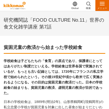
Global
検索
メニュー
研究機関誌「FOOD CULTURE No.11」世界の
食文化雑学講座 第7話
貧困児童の救済から始まった学校給食
学校給食は子どもたちの「食育」の原点であり、保護者にとって
はありがたい制度だといえる。学校給食は世界各国で実施されて
いるが、もっとも古い記録としては、1720年にフランスの私立学
校で始められたという。その後19世紀中頃から欧米で広く実施さ
れるようになる。その目的は貧困児童の救済だった。日本の学校
給食の始まりも、貧困児童の救済、虚弱児童の救済が目的であっ
た。
日本の学校給食は、1889年(明治2年)、山形県鶴岡町(現鶴岡市)の
私立忠愛小学校が貧困児童を対象に出した昼食が始まりだといわ