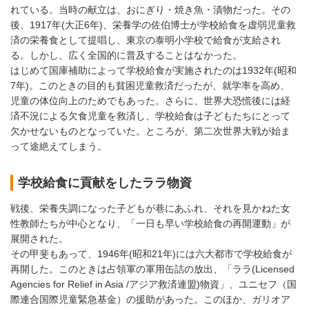
れている。当時の献立は、おにぎり・焼き魚・漬物だった。その
後、1917年(大正6年)、栄養学の佐伯博士が学校給食を虚弱児童救
済の栄養食として提唱し、東京の泰明小学校で給食が支給され
る。しかし、広く全国的に普及することはなかった。
はじめて国庫補助によって学校給食が実施されたのは1932年(昭和
7年)。このときの目的も貧困児童救済だったが、就学率を高め、
児童の体位向上のためでもあった。さらに、世界大恐慌後には経
済不況による欠食児童を救済し、学校給食は子どもたちにとって
欠かせないものとなっていた。ところが、第二次世界大戦が始ま
って途絶えてしまう。
学校給食に貢献をしたララ物資
戦後、栄養失調になった子どもが巷にあふれ、それを見かねた女
性教師たちが中心となり、「一日も早い学校給食の再開運動」が
展開された。
その甲斐もあって、1946年(昭和21年)には六大都市で学校給食が
再開した。このときは占領軍の軍用缶詰の放出、「ララ(Licensed
Agencies for Relief in Asia /アジア救済連盟)物資」、ユニセフ（国
際連合国際児童緊急基金）の援助があった。このほか、ガリオア