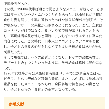
脱脂粉乳だった。
その後、1960年代半ば頃まで同じようなメニューが続くが、とき
にはマーガリンやジャムがつくときもあった。脱脂粉乳が学校給
食から姿を消し、牛乳に替わったのはやはり60年代半ば頃で、そ
の頃からデザートの果物が出されるようになった。また、主食は
コッペパンだけではなく、食パンや茹で麺が出されることもあ
り、高度経済成長が進むと同時に、少しずつバラエティに富んだ
内容になった。この時代、日本人はエコノミックアニマルと化
し、子どもの昼食の心配をしなくてもよい学校給食はありがたい
制度だった。
そして現在では、パンの品質がよくなり、おかずの品数も増え、
デザートも必ずつくといったように、学校給食は格段に豊かにな
った。
1970年代後半からは米飯給食も始まり、今では炊き込みごはん、
ピラフ、ちらし寿司など種類も豊富。また、おかずには地域の特
産品を使ったメニューも作られ、全国各地で特色ある内容とな
り、子どもたちの「食育」の基本となっている。
参考文献