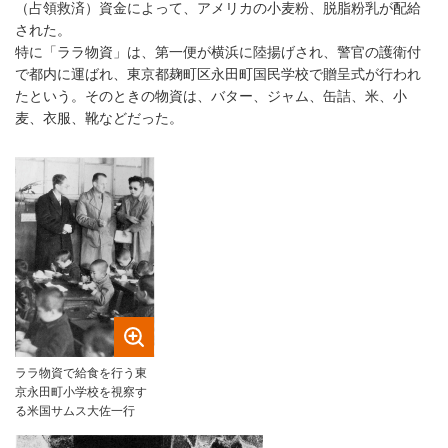
（占領救済）資金によって、アメリカの小麦粉、脱脂粉乳が配給
された。
特に「ララ物資」は、第一便が横浜に陸揚げされ、警官の護衛付
で都内に運ばれ、東京都麹町区永田町国民学校で贈呈式が行われ
たという。そのときの物資は、バター、ジャム、缶詰、米、小
麦、衣服、靴などだった。
ララ物資で給食を行う東
京永田町小学校を視察す
る米国サムス大佐一行