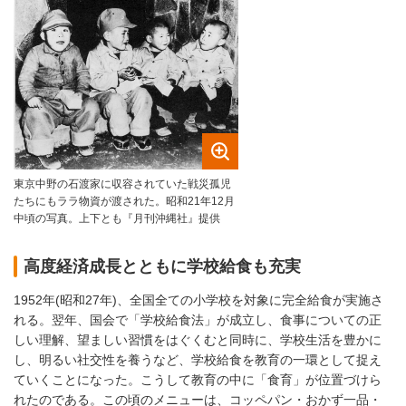
東京中野の石渡家に収容されていた戦災孤児
たちにもララ物資が渡された。昭和21年12月
中頃の写真。上下とも『月刊沖縄社』提供
高度経済成長とともに学校給食も充実
1952年(昭和27年)、全国全ての小学校を対象に完全給食が実施さ
れる。翌年、国会で「学校給食法」が成立し、食事についての正
しい理解、望ましい習慣をはぐくむと同時に、学校生活を豊かに
し、明るい社交性を養うなど、学校給食を教育の一環として捉え
ていくことになった。こうして教育の中に「食育」が位置づけら
れたのである。この頃のメニューは、コッペパン・おかず一品・