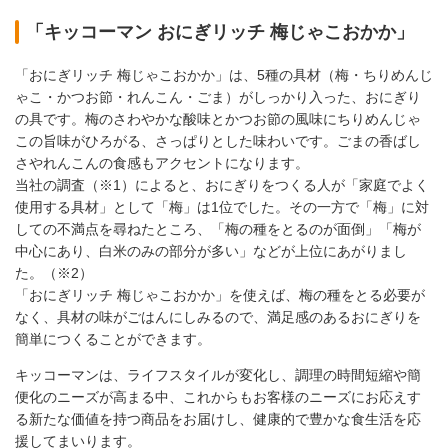
「キッコーマン おにぎリッチ 梅じゃこおかか」
「おにぎリッチ 梅じゃこおかか」は、5種の具材（梅・ちりめんじ
ゃこ・かつお節・れんこん・ごま）がしっかり入った、おにぎり
の具です。梅のさわやかな酸味とかつお節の風味にちりめんじゃ
この旨味がひろがる、さっぱりとした味わいです。ごまの香ばし
さやれんこんの食感もアクセントになります。
当社の調査（※1）によると、おにぎりをつくる人が「家庭でよく
使用する具材」として「梅」は1位でした。その一方で「梅」に対
しての不満点を尋ねたところ、「梅の種をとるのが面倒」「梅が
中心にあり、白米のみの部分が多い」などが上位にあがりまし
た。（※2）
「おにぎリッチ 梅じゃこおかか」を使えば、梅の種をとる必要が
なく、具材の味がごはんにしみるので、満足感のあるおにぎりを
簡単につくることができます。
キッコーマンは、ライフスタイルが変化し、調理の時間短縮や簡
便化のニーズが高まる中、これからもお客様のニーズにお応えす
る新たな価値を持つ商品をお届けし、健康的で豊かな食生活を応
援してまいります。