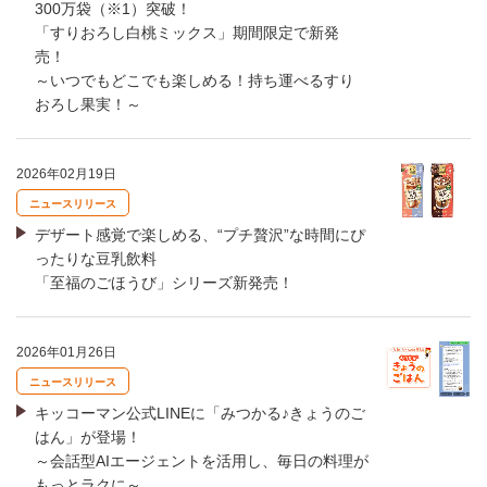
300万袋（※1）突破！
「すりおろし白桃ミックス」期間限定で新発
売！
～いつでもどこでも楽しめる！持ち運べるすり
おろし果実！～
2026年02月19日
ニュースリリース
デザート感覚で楽しめる、“プチ贅沢”な時間にぴ
ったりな豆乳飲料
「至福のごほうび」シリーズ新発売！
2026年01月26日
ニュースリリース
キッコーマン公式LINEに「みつかる♪きょうのご
はん」が登場！
～会話型AIエージェントを活用し、毎日の料理が
もっとラクに～