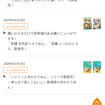
「うちのごはん 彩りレンジの素」シリーズ新発
売！
2026年01月14日
ニュースリリース
麺にかけるだけで具材感のある麺メニューがで
きる！
「具麺 豆乳担々そうめん」「具麺 ぶっかけとろ
ろ」新発売！
2026年01月14日
ニュースリリース
「シャリっと冷やそうめん」シリーズ新発売！
～凍らせて楽しくおいしい新感覚の冷やそうめ
ん～
上部へ