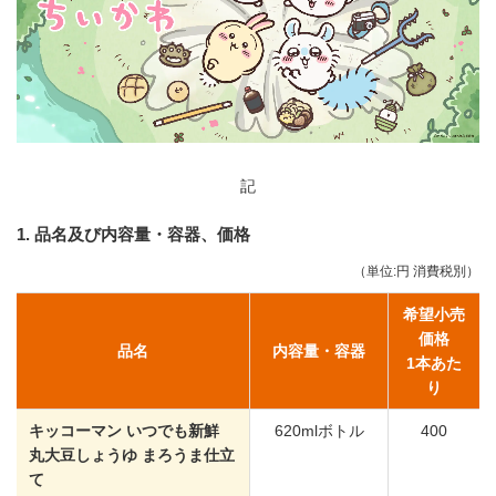
記
1. 品名及び内容量・容器、価格
（単位:円 消費税別）
希望小売
価格
品名
内容量・容器
1本あた
り
キッコーマン いつでも新鮮
620mlボトル
400
丸大豆しょうゆ まろうま仕立
て