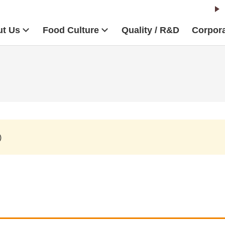
t Us
Food Culture
Quality / R&D
Corpora
)