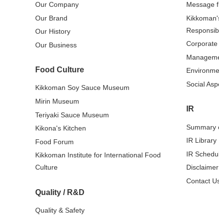
Our Company
Message 
Our Brand
Kikkoman'
Responsibi
Our History
Corporate
Our Business
Managem
Food Culture
Environme
Social Asp
Kikkoman Soy Sauce Museum
Mirin Museum
IR
Teriyaki Sauce Museum
Summary o
Kikona's Kitchen
IR Library
Food Forum
IR Schedu
Kikkoman Institute for International Food
Culture
Disclaimer
Contact Us
Quality / R&D
Quality & Safety