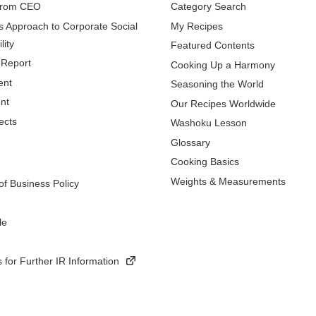
from CEO
Category Search
s Approach to Corporate Social
My Recipes
lity
Featured Contents
 Report
Cooking Up a Harmony
ent
Seasoning the World
nt
Our Recipes Worldwide
ects
Washoku Lesson
Glossary
Cooking Basics
Weights & Measurements
f Business Policy
le
 for Further IR Information