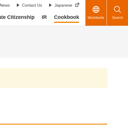
News
Contact Us
Japanese
te Citizenship
IR
Cookbook
Worldwide
Search