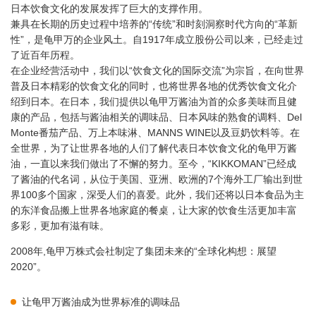
日本饮食文化的发展发挥了巨大的支撑作用。
兼具在长期的历史过程中培养的“传统”和时刻洞察时代方向的“革新
性”，是龟甲万的企业风土。自1917年成立股份公司以来，已经走过
了近百年历程。
在企业经营活动中，我们以“饮食文化的国际交流”为宗旨，在向世界
普及日本精彩的饮食文化的同时，也将世界各地的优秀饮食文化介
绍到日本。在日本，我们提供以龟甲万酱油为首的众多美味而且健
康的产品，包括与酱油相关的调味品、日本风味的熟食的调料、Del
Monte番茄产品、万上本味淋、MANNS WINE以及豆奶饮料等。在
全世界，为了让世界各地的人们了解代表日本饮食文化的龟甲万酱
油，一直以来我们做出了不懈的努力。至今，“KIKKOMAN”已经成
了酱油的代名词，从位于美国、亚洲、欧洲的7个海外工厂输出到世
界100多个国家，深受人们的喜爱。此外，我们还将以日本食品为主
的东洋食品搬上世界各地家庭的餐桌，让大家的饮食生活更加丰富
多彩，更加有滋有味。
2008年,龟甲万株式会社制定了集团未来的“全球化构想：展望
2020”。
让龟甲万酱油成为世界标准的调味品