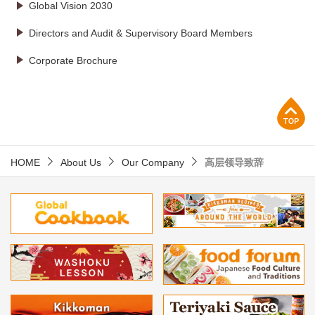
Global Vision 2030
Directors and Audit & Supervisory Board Members
Corporate Brochure
p
HOME
About Us
Our Company
高层领导致辞