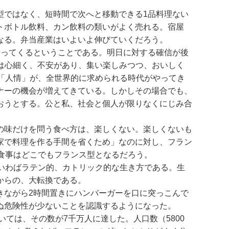
型ではなく、短時間で次へと移動できる1品料理ない
トボトル飲料、カン飲料の類いがよく売れる。宿屋
なる。弁当産業はいよいよ伸びていくだろう。
やってくるということである。明日に対する確信が後
では心細く、不安があり、集い楽しみつつ、おいしく
「人情」が、全世界的に求められる時代がやってき
ナーの機会が増えてきている。しかしその場合でも、
おうとする。公と私、社会と個人が限りなくにじみ合
の味だけを問う食べ方は、楽しくない。楽しくないも
家で料理を作る手間を省くため」なのに対し、フラン
食事はどこでもフランス型となるだろう。
いわばラテン的、カトリック的な生き方である。生
からの、大転換である。
きながら2時間置きにハンバーガーを口に突っこんで
ぬ危険性が少ないことを認識するようになった。
ては、その数が7千万人に達した。人口数（5800