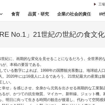
工場
食育
品質・研究
企業の社会的責任
I
URE No.1」21世紀の世紀の食文化
21世紀に、画期的な変化を見せることになるだろう。全世界的
れが、本稿の要旨である。
ている数字によれば、1998年の国際観光客数は、地球総人口6
0億人、2020年には16億人に上るであろう、21世紀最大の産
正しい。
と幸せ」を感じさせ、全身から元気を出させる画期的な工業製
あるが、かつての抗生物質、マイカー、新幹線、ジェット機、
ら、明日に向って生きる時間の観念が後退し、代わって空間感