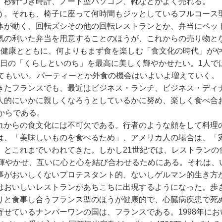
、秒針つき時計、ノート型パソコン、靴などがよく売れる。
う。それも、椅子に座って何時間もジッとしているフルコース
体が動く、回転ズシその他の回転レストランとか、弁当にペッ
気の利いた弁当を用意することのほうが、これからの売り物と
や健康とともに、何よりもまず食を楽しむ「食文化の時代」が
1日の「くらしといのち」を最高に美しく輝やかせたい。1人
ってもいい。パーティーとか外食の機会はいよいよ増えていく。
きたフランスでも、最近はビジネス・ランチ、ビジネス・ディ
人的にいかに親しくなろうとしているかに努め、楽しく食べ合
からである。
れからの食文化には不可欠である。行者のような顔をして料理
は、「美味しいものを食べるため」、アメリカ人の場合は、「
、とこれまでいわれてきた。しかし21世紀では、レストランの
に輝やかせ、互いに心と心を結び合わせるためにある。それは、
事がおいしくないプロテスタント的、ないしゲルマン的生き方
はおいしいレストランがあちこちに出現するようになった。歩
りと食事し合うフランス型のほうが健康的で、心臓病疾患で死
せているナンバーワンの国は、フランスである。1998年におい