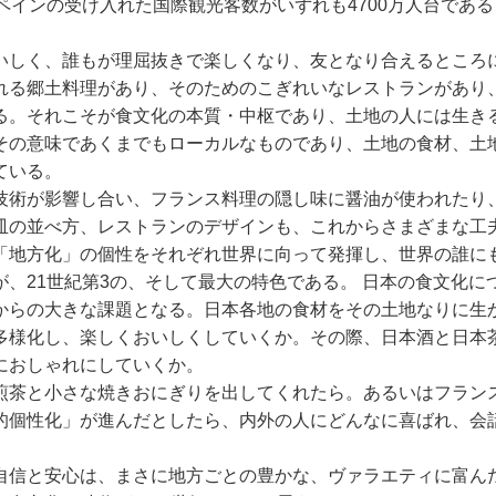
ペインの受け入れた国際観光客数がいずれも4700万人台であ
いしく、誰もが理屈抜きで楽しくなり、友となり合えるところ
れる郷土料理があり、そのためのこぎれいなレストランがあり
る。それこそが食文化の本質・中枢であり、土地の人には生き
その意味であくまでもローカルなものであり、土地の食材、土
ている。
技術が影響し合い、フランス料理の隠し味に醤油が使われたり
皿の並べ方、レストランのデザインも、これからさまざまな工
「地方化」の個性をそれぞれ世界に向って発揮し、世界の誰に
、21世紀第3の、そして最大の特色である。 日本の食文化
からの大きな課題となる。日本各地の食材をその土地なりに生
多様化し、楽しくおいしくしていくか。その際、日本酒と日本
におしゃれにしていくか。
煎茶と小さな焼きおにぎりを出してくれたら。あるいはフラン
的個性化」が進んだとしたら、内外の人にどんなに喜ばれ、会
自信と安心は、まさに地方ごとの豊かな、ヴァラエティに富ん