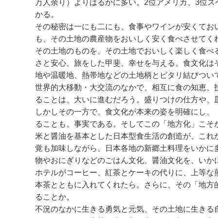
万人余り）よりはるかに多い。2位アメリカ、3位ス
かる。
その秘密は一にも二にも、食事やワインが安くてお
も、その土地の農産物をおいしく安く食べさせてく
その土地のものを、その土地でおいしく楽しく食べ
さと安心、旅をした甲斐、幸せを与える。食文化は
地や温暖地、熱帯地などの土地柄とピタリ結びつい
世界的大移動・大交流のなかで、相互に食の知恵、
ることは、大いに進むだろう。盛りつけの仕方や、
しかしその一方で、食文化が本来の姿を明確にし、
ることも、事実である。そしてこの「地方化」こそが
米と醤油を基本とした日本型食生活の創造が、これ
覚も加味しながら、日本各地の新郷土料理をいかに
物やおにぎりなどのごはん文化、醤油文化を、いか
ホテルがコーヒー、紅茶とケーキの代りに、上等な
本茶とともに入れてくれたら。さらに、その「地方
ることか。
不況のなかに生きる勇気と元気、その土地に生きる