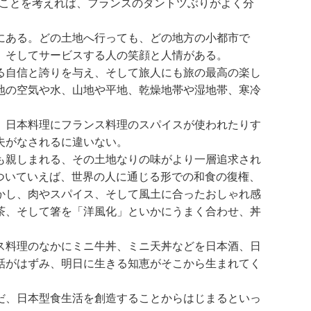
ることを考えれば、フランスのダントツぶりがよく分
にある。どの土地へ行っても、どの地方の小都市で
、そしてサービスする人の笑顔と人情がある。
る自信と誇りを与え、そして旅人にも旅の最高の楽し
地の空気や水、山地や平地、乾燥地帯や湿地帯、寒冷
、日本料理にフランス料理のスパイスが使われたりす
夫がなされるに違いない。
も親しまれる、その土地なりの味がより一層追求され
についていえば、世界の人に通じる形での和食の復権、
かし、肉やスパイス、そして風土に合ったおしゃれ感
茶、そして箸を「洋風化」といかにうまく合わせ、丼
ス料理のなかにミニ牛丼、ミニ天丼などを日本酒、日
話がはずみ、明日に生きる知恵がそこから生まれてく
だ、日本型食生活を創造することからはじまるといっ