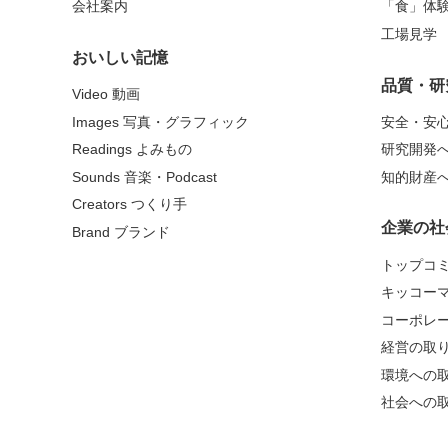
会社案内
「食」体
工場見学
おいしい記憶
品質・研
Video 動画
Images 写真・グラフィック
安全・安
Readings よみもの
研究開発
Sounds 音楽・Podcast
知的財産
Creators つくり手
企業の社
Brand ブランド
トップコ
キッコー
コーポレ
経営の取
環境への
社会への