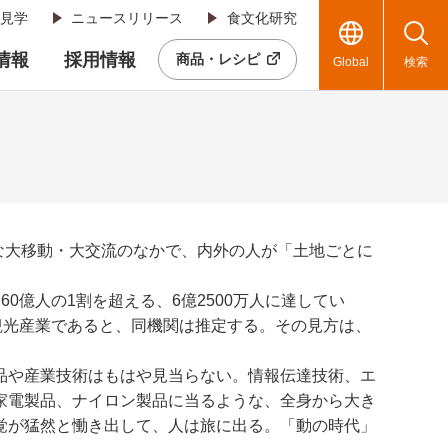
見学
ニュースリリース
食文化研究
R情報
採用情報
商品・レシピ
Global
検索
な大移動・大交流のなかで、内外の人が「土地ごとに
0億人の1割を超える、6億2500万人に達してい
業は観光産業であると、同機関は推定する。その見方は、
品や産業技術はもはや見当らない。情報伝達技術、エ
家電製品、ナイロン製品に当るような、全身から大き
覚が猛然と慟き出して、人は旅に出る。「動の時代」