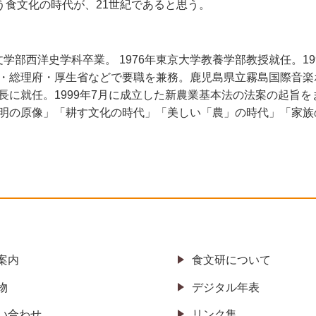
う食文化の時代が、21世紀であると思う。
学文学部西洋史学科卒業。 1976年東京大学教養学部教授就任。
・総理府・厚生省などで要職を兼務。鹿児島県立霧島国際音楽
長に就任。1999年7月に成立した新農業基本法の法案の起旨
明の原像」「耕す文化の時代」「美しい「農」の時代」「家族
案内
食文研について
物
デジタル年表
い合わせ
リンク集