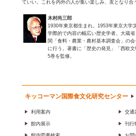
ていい。これを内外の人が集い楽しみ、友となり合
木村尚三郎
1930年東京都生まれ。1953年東京大
学際的で内容の幅広い歴史学者。大蔵省
関「食料・農業・農村基本調査会」の会
に行う。著書に「歴史の発見」「西欧文
5巻を監修。
キッコーマン国際食文化研究センター
利用案内
交通
館内展示
刊行
館内図書検索
お問