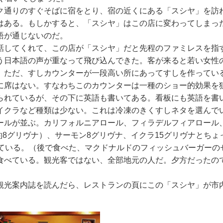
ク通りのすぐそばに宿をとり、宿の近くにある「スシヤ」を訪
はある。もしかすると、「スシヤ」はこの店に変わってしまっ
語が通じないのだ。
話してくれて、この店が「スシヤ」だと先程のファミレスを指
う日本語の声が重なって飛び込んできた。客が来ると若い女性
。ただ、すしカウンターが一段高い所にあってすしを作ってい
に席はない。すなわちこのカウンターは一種のショー的効果を
られているが、その下に英語も書いてある。看板にも英語を書
イクラなど種類は少ない。これは冷凍のきくすしネタを選んで
ールが並ぶ。カリフォルニアロール、フィラデルフィアロール
約8グリヴナ）、サーモン8グリヴナ、イクラ15グリヴナとちょ
ている。（後で食べた、マクドナルドのフィッシュバーガーの
食べている。観光客ではない、全部地元の人だ。夕方だったの
観光案内誌を読んだら、レストランの頁にこの「スシヤ」が市