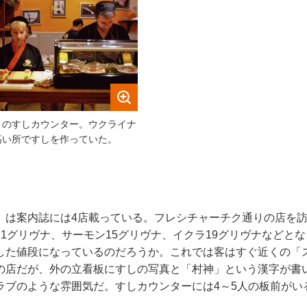
」のすしカウンター。ウクライナ
高い所ですしを作っていた。
」は案内誌には4店載っている。フレシチャーチク通りの店を
1グリヴナ、サーモン15グリヴナ、イクラ19グリヴナなどと
した値段になっているのだろうか。これでは客はすぐ近くの「
の店だが、外の立看板にすしの写真と「村神」という漢字が書
ラブのような雰囲気だ。すしカウンターには4～5人の板前がい