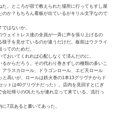
ねた。ところが宿で教えられた場所に行ってもすし屋
たのか？もちろん看板が出ているがキリル文字なので
すではないか。
のウェイトレス達の全員が一斉に声を張り上げるの
る様子を見せているのが違うだけだ。板前はウクライ
狙ってのためだ。
いておいてくれれば心配しなくて済んだのに。
いるからだろう。その代わり巻きずしの種類の多いこ
、アラスカロール、ドラゴンロール、エビ天ロール
っと高いが、ロールは鉄火巻の1本13グリヴナからド
セットは40グリヴナだった）。店内を見回すとにぎ
で会社帰りのOLたちが連れ立って来ている。流行っ
内に7店あると書いてあった。