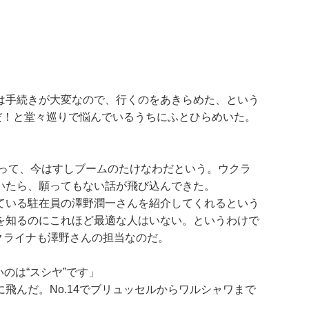
は手続きが大変なので、行くのをあきらめた、という
だ！と堂々巡りで悩んでいるうちにふとひらめいた。
あって、今はすしブームのたけなわだという。ウクラ
いたら、願ってもない話が飛び込んできた。
ている駐在員の澤野潤一さんを紹介してくれるという
を知るのにこれほど最適な人はいない。というわけで
クライナも澤野さんの担当なのだ。
のは“スシヤ”です」
んだ。No.14でブリュッセルからワルシャワまで