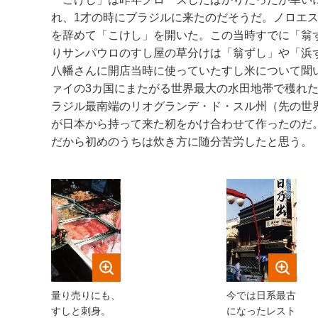
れ、1才の時にブラジルに来たのだそうだ。ノロエス
を辞めて「こけし」を開いた。この当時すでに「翁
りサンパウロのすし屋の草分けは「翁ずし」や「浜
八幡さんに開店当時に使っていたすし米について聞い
ァイの3カ国にまたがる世界最大の水田地帯で穫れ
ラジル最南端のリオグランデ・ド・スル州（先の世界
が日本から持って来た籾をかけ合わせて作ったのだ
だから初めのうちは炊き方に随分苦労したと思う。
量り売りにも、
今では日系最古
すしと刺身。
になったレスト