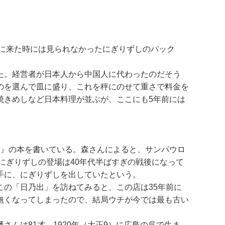
年に来た時には見られなかったにぎりずしのパック
た。経営者が日本人から中国人に代わったのだそう
のを選んで皿に盛り、これを秤にのせて重さで料金を
焼きめしなど日本料理が並ぶが、ここにも5年前には
情』の本を書いている。森さんによると、サンパウロ
にぎりずしの登場は40年代半ばすぎの戦後になって
手に、にぎりずしを出していたという。
の「日乃出」を訪ねてみると、この店は35年前に
無くなってしまったので、結局ウチが今では最も古い
んは81才、1920年（大正9）に広島の呉で生ま