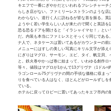
キエフで一番にぎやかだといわれるフレシチャーチ
らしき店がない。ファミリーレストランのような店
わからない。道行く人に訪ねるが皆な首を振る。英
ようやく若い学生らしい人が来たので聞くと英語を
恐る恐るドアを開けると「イラシャイマセ！」とい
だ。内装も本当にファミレスとそっくり同じである
ナ人で、ネタケースは置いてあるがカウンターの前
メニューにはすしの美しい写真にキリル文字が添え
にぎりはマグロ、サーモン、エビ、タイ、帆立貝、
と。鉄火巻やかっぱ巻に始まって、いわゆる創作ロ
等々。値段はマグロが1かんで13グリヴナ（1ドル=
ラゴンロール75グリヴナの間の手頃な価格に収まっ
りを食べている人はなく、ほとんどがロールずしを
ている。
ホテルに戻ってロビーに置いてあったキエフ市内の