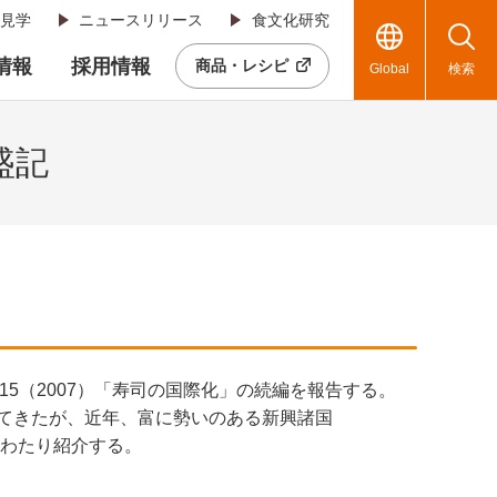
見学
ニュースリリース
食文化研究
R情報
採用情報
商品・レシピ
Global
検索
盛記
No.15（2007）「寿司の国際化」の続編を報告する。
してきたが、近年、富に勢いのある新興諸国
にわたり紹介する。