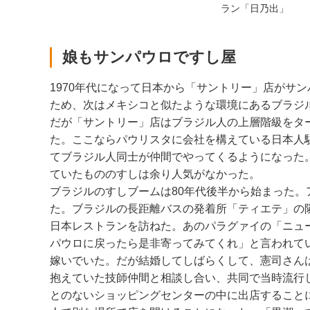
ラン「日乃出」
娘もサンパウロですし屋
1970年代になって日本から「サントリー」店がサ
ため、次はメキシコと似たような環境にあるブラジ
だが「サントリー」店はブラジル人の上層階級をタ
た。ここならパウリスタに会社を構えている日本人
てブラジル人同士が仲間でやってくるようになった
ていたもののすしは余り人気がなかった。
ブラジルのすしブームは80年代後半から始まった
た。ブラジルの長距離バスの発着所「ティエテ」の
日本レストランを訪ねた。あのパラグァイの「ニュー
パウロに戻ったら是非寄ってみてくれ」と言われて
嫁いでいた。だが結婚してしばらくして、憲司さん
抱えていた技師仲間と相談し合い、共同で当時流行
とのないショッピングセンターの中に出店することに