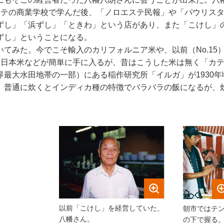
テの商業学校で学んだ後、「ノロエステ民報」や「パウリスタ新
ずし」「浜ずし」「ときわ」という店があり、また「こけし」
ずし」ということになる。
てみた。今でこそ輸入のカリフォルニア米や、以前（No.15
た日本米などが簡単に手に入るが、昔はこうした米は無く「カ
最大水田地帯の一部）にある稲作研究所「イルガ」が1930
。普通に炊くとインディカ種の特徴でバラバラの飯になるが、
以前「こけし」を経営していた、
朝市ではテ
八幡さん。
の下で握る