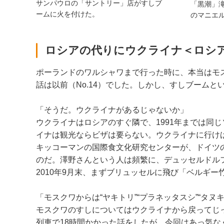
サンパウロの「サントリー」店がすしブ
「黒潮」
ームに火を付けた。
のマニエ
ロシアの代りにウクライナ＜ロシ
ポーランドのワルシャワまで行った時に、本当はモ
話は以前（No.14）でした。しかし、すしブーム
「そうだ。ウクライナがあるじゃないか」
ウクライナはロシアのすぐ隣で、1991年までは同
イナは観光ならビザは要らない。ウクライナに行け
キッコーマンの国際食文化研究センターが、ドイツ
のだ。澤野さんという人は頻繁に、デュッセルドル
2010年9月末、まずブリュッセルに飛び「ベルギ
「モスクワからは“ヤキトリ”“プラネッタスシ”“タ
モスクワのすしについてはウクライナから戻ってじっ
列車で18時間かかった話をしたが、今回はあっ気な