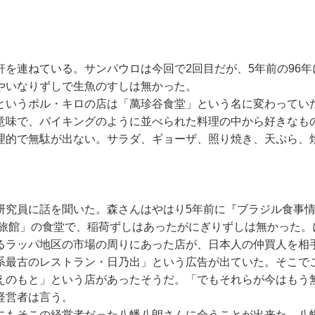
＞
を連ねている。サンパウロは今回で2回目だが、5年前の96
やいなりずしで生魚のすしは無かった。
というポル・キロの店は「萬珍谷食堂」という名に変わってい
意味で、バイキングのように並べられた料理の中から好きなも
理的で無駄が出ない。サラダ、ギョーザ、照り焼き、天ぷら、
研究員に話を聞いた。森さんはやはり5年前に『ブラジル食事
地旅館」の食堂で、稲荷ずしはあったがにぎりずしは無かった。
るラッパ地区の市場の周りにあった店が、日本人の仲買人を相
系最古のレストラン・日乃出」という広告が出ていた。そこでこ
えのもと」という店があったそうだ。「でもそれらが今はもう
経営者は言う。
もそこの経営者だった八幡八朗さんに会うことが出来た。八幡さ