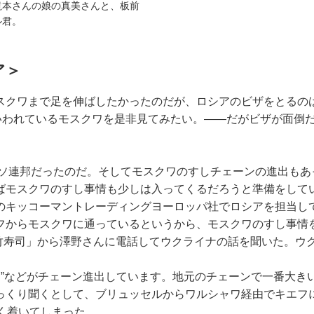
滝本さんの娘の真美さんと、板前
ル君。
ア＞
スクワまで足を伸ばしたかったのだが、ロシアのビザをとるの
といわれているモスクワを是非見てみたい。――だがビザが面倒
じソ連邦だったのだ。そしてモスクワのすしチェーンの進出も
ばモスクワのすし事情も少しは入ってくるだろうと準備をして
のキッコーマントレーディングヨーロッパ社でロシアを担当し
フからモスクワに通っているというから、モスクワのすし事情
ー竹寿司」から澤野さんに電話してウクライナの話を聞いた。ウ
ヌキ”などがチェーン進出しています。地元のチェーンで一番大きい
くり聞くとして、ブリュッセルからワルシャワ経由でキエフに飛
く着いてしまった。