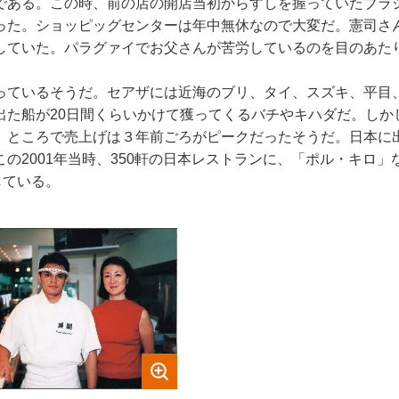
である。この時、前の店の開店当初からすしを握っていたブラ
った。ショッピッグセンターは年中無休なので大変だ。憲司さ
していた。パラグァイでお父さんが苦労しているのを目のあた
っているそうだ。セアザには近海のブリ、タイ、スズキ、平目
出た船が20日間くらいかけて獲ってくるバチやキハダだ。しか
。ところで売上げは３年前ごろがピークだったそうだ。日本に
の2001年当時、350軒の日本レストランに、「ポル・キロ
している。