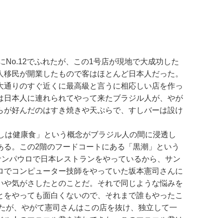
No.12でふれたが、この1号店が現地で大成功した
人移民が開業したもので客はほとんど日本人だった。
大通りのすぐ近くに最高級と言うに相応しい店を作っ
は日本人に連れられてやって来たブラジル人が、やが
らが好んだのはすき焼きや天ぷらで、すしバーは設け
しは健康食」という概念がブラジル人の間に浸透し
ある。この2階のフードコートにある「黒潮」という
サンパウロで日本レストランをやっているから、サン
ロでコンピューター技師をやっていた坂本憲司さんに
いや気がさしたとのことだ。それで同じような悩みを
とをやっても面白くないので、それまで誰もやったこ
したが、やがて憲司さんはこの店を抜け、独立して一