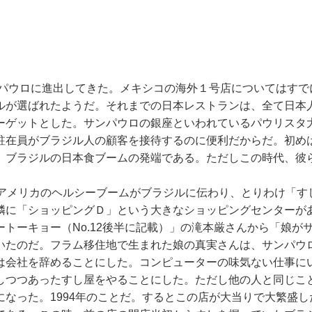
ンパウロに進出してきた。メキシコの海外１号店についてはすでに
ルが選ばれたようだ。それまでの日本レストランは、全て日本
ーゲットとした。サンパウロの銀座といわれているパウリスタ
駐在員がブラジル人の顧客を接待するのに便利だからだ。初め
。ブラジルの日本食ブームの発端である。ただしこの時代、彼
。アメリカのヘルシーブームがブラジルに伝わり、とりわけ「す
隣に「ショッピングＤ」という大きなショッピングセンターが
トーキョー（No.12後半に記載）」の滝本厳さんから「娘が
いたのだ。フラム移住地で生まれた娘の真実さんは、サンパウ
は会社を辞めることにした。コンピューターの味気ない仕事に
しつつあったすし屋をやることにした。ただし他の人と同じこ
なった。1994年のことだ。するとこの店が大当りで大繁盛