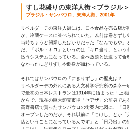
すし花盛りの東洋人街＜ブラジル
ブラジル・サンパウロ、東洋人街、2001年
リベルダーテの東洋人街には、日本食品を売る店が軒
が、冷蔵ケースに並べられていた。以前は巻きずし
当時ちょうど開業したばかりだった「なんでもや」
だ。「ポル・キロ」というのは「キロ当り」という
払うシステムになっている。食べ放題とは違って合
なかったにぎりずしや刺身が加わっている。
それではサンパウロの「にぎりずし」の歴史は？
リベルダーデの外れにある人文科学研究所の森幸一
で最初の日本レストランは1914年に始まった「上
からで、現在の巨大卸売市場「セアザ」の前身であ
高野書店で貰ったサンパウロの街案内地図に、「日
オープンしたのだが、それ以前に「こけし」とか「
店ということになっているんです」と「日乃出」の
「こけし」は昨年クローズしたばかりだったが幸いに