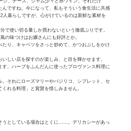
ージ、チーズ、ジャム少々と赤ワイン。それだけ
たんですね。今になって、私もそういう食生活に共感
2人暮らしですが、心がけているのは新鮮な素材を
日分で使い切る量しか買わないという徹底ぶりです。
和風の味つけはお嬢さんにも好評とか。
べたり、キャベツをさっと炒めて、かつおぶしをかけ
おいしい店を探すのが楽しみ、と目を輝かせます。
ます。ハーブをふんだんに使ったプロヴァンス料理に
ル。それにローズマリーやバジリコ、シプレット、セ
てくれる料理」と賞賛を惜しみません。
そうとしている場合はとくに……。デリカシーがあっ