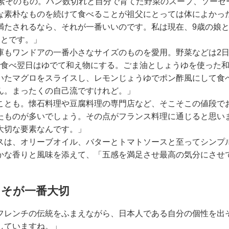
質素そのもの。パン数切れと自分で育てた野菜のスープ、ソーセ
な素朴なものを続けて食べることが祖父にとっては体によかっ
満たされるなら、それが一番いいのです。私は現在、9歳の娘と
ことです。」
庫もワンドアの一番小さなサイズのものを愛用。野菜などは2
で食べ翌日はゆでて和え物にする。ごま油としょうゆを使った
いたマグロをスライスし、レモンじょうゆでポン酢風にして食
ん。まったくの自己流ですけれど。」
ことも。懐石料理や豆腐料理の専門店など、そこそこの値段で
たものが多いでしょう。その点がフランス料理に通じると思い
大切な要素なんです。」
スは、オリーブオイル、バターとトマトソースと至ってシンプ
かな香りと風味を添えて、「五感を満足させ最高の気分にさせ
こそが一番大切
フレンチの伝統をふまえながら、日本人である自分の個性を出
していますね。」