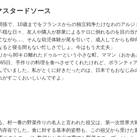
マスタードソース
関係で、10歳までをフランスからの独立戦争たけなわのアルジ
不穏な日々、友人や隣人が群衆によるテロに倒れるのを目の当
てながら…、そんな幼児体験が尾を引いて、成人してからも仰
なると寝る間もない忙しさでしょ。今はもう大丈夫」
リから80キロ離れたドゥル一という小さな町。ママン（おか
365日、手作りの料理を食べさせてくれたけれど、ボランティ
んでいました。私がとくに好きだったのは、日本でもおなじみ
れがすごくおいしいんですよ」
る。村一番の野菜作りの名人と言われた祖父は、第一次世界大
的存在でした。食に対する基本的姿勢も、この祖父から受けた