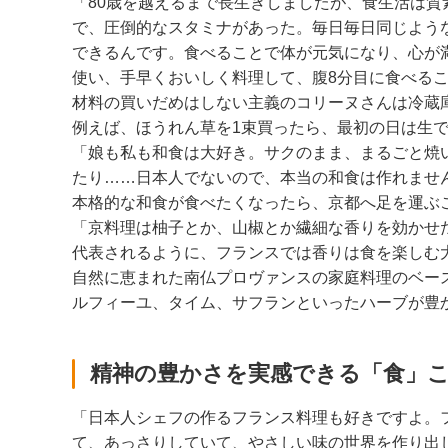
「80歳を越えるまで長生きしましたが、食生活は
で、圧倒的なスタミナがあった。毎日毎日同じよう
できるんです。食べることで体が元気になり、心が
使い、手早くおいしく料理して、腹8分目に食べる
材料の買いだめはしない主義のコリーヌさんは冷蔵
例えば、ほうれん草を1束買ったら、最初の日は生
「娘も私も和食は大好き。サクのまま、まるごと焼
たり……日本人でないので、本当の和食は作れませ
本格的な和食が食べたくなったら、京都へ足を運ぶ
「京料理は柚子とか、山椒とか繊細な香りを効かせ
代表されるように、フランスでは香りは食を楽しむ
自然に恵まれた南仏プロヴァンスの家庭料理のベー
ルフィーユ、タイム、サフランといったハーブが豊
精神の豊かさを実感できる「食」
「日本人シェフの作るフランス料理も好きですよ。
て、あっさりしていて、やさしい味の世界を作り出