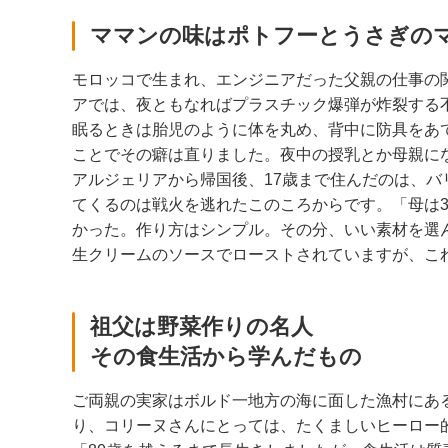
ママンの味はポトフーとうさぎの
モロッコで生まれ、エンジニアだった父親の仕事の
アでは、夜ともなればプラスチック爆弾が炸裂する
眠るときは胎児のように体を丸め、背中に防具をあ
ことでその癖は直りました。夜中の授乳とか母親に
アルジェリアから帰国後、17歳まで住んだのは、バ
てくるのは戦火を逃れたこのころからです。「母は
かった。作り方はシンプル。その分、いい素材を選
生クリームのソースでローストされていますが、こ
祖父は野菜作りの名人
その食生活から学んだもの
ご両親の実家はボルド一地方の海に面した漁村にあ
り、コリーヌさんにとっては、たくましいヒーロー