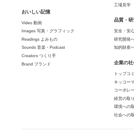
工場見学
おいしい記憶
品質・研
Video 動画
Images 写真・グラフィック
安全・安
Readings よみもの
研究開発
Sounds 音楽・Podcast
知的財産
Creators つくり手
企業の社
Brand ブランド
トップコ
キッコー
コーポレ
経営の取
環境への
社会への