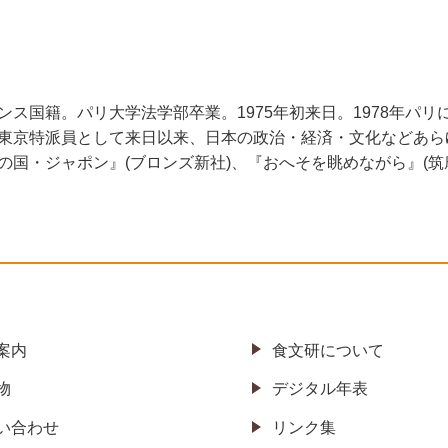
国籍。パリ大学法学部卒業。1975年初来日。1978年パリに戻
東京特派員として来日以来、日本の政治・経済・文化などあら
国・ジャポン』(ブロンズ新社)、『おへそを眺めながら』(筑
案内
食文研について
物
デジタル年表
い合わせ
リンク集