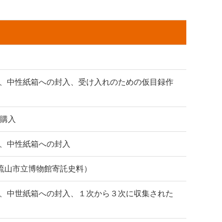
、中性紙箱への封入、受け入れのための仮目録作
件購入
、中性紙箱への封入
（流山市立博物館寄託史料）
、中世紙箱への封入、１次から３次に収集された