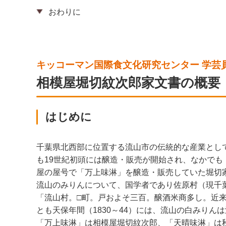
おわりに
キッコーマン国際食文化研究センター 学芸
相模屋堀切紋次郎家文書の概要
はじめに
千葉県北西部に位置する流山市の伝統的な産業とし
も19世紀初頭には醸造・販売が開始され、なかで
屋の屋号で「万上味淋」を醸造・販売していた堀切家
流山のみりんについて、国学者であり佐原村（現千葉
「流山村。□町。戸およそ三百。醸酒米商多し。近
とも天保年間（1830～44）には、流山の白みり
「万上味淋」は相模屋堀切紋次郎、「天晴味淋」は