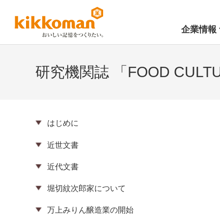
企業情報
研究機関誌 「FOOD CUL
はじめに
近世文書
近代文書
堀切紋次郎家について
万上みりん醸造業の開始