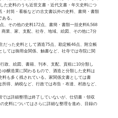
分類した史料のうち近世文書・近代文書・年欠史料につ
紙・封筒・看板などの古文書以外の史料、書簡・書類
である。
点、その他の史料172点、書簡・書類一括史料6,568
は、商業、家、支配、社寺、地域、絵図、その他に7分
主だった史料として酒造75点、勘定帳46点、附立帳
としては御用金関係、触書など、社寺では寺院に関
行政、絵図、書籍、刊本、支配、貢租に10分類し
ょうゆ醸造業に関わるもので、酒造と分類した史料は
る史料も多く残されている。家関係文書としては書
は所得、納税など、行政では布告・布達、村政など、
階では詳細整理は終了していないが、仕切書・領収
らの史料についてはさらに詳細な整理を進め、目録の