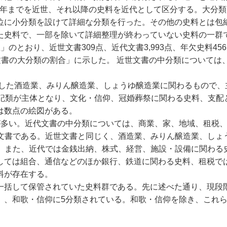
71)年までを近世、それ以降の史料を近代として区分する。大
位に小分類を設けて詳細な分類を行った。その他の史料とは包
た史料で、一部を除いて詳細整理が終わっていない史料の一群
とおり、近世文書309点、近代文書3,993点、年欠史料456
切家文書の大分類の割合」に示した。 近世文書の中分類について
類した酒造業、みりん醸造業、しょうゆ醸造業に関わるもので、
雑記類が主体となり、文化・信仰、冠婚葬祭に関わる史料、支配
は数点の絵図がある。
が多い。近代文書の中分類については、商業、家、地域、租税、
係の文書である。近世文書と同じく、酒造業、みりん醸造業、し
在する。また、近代では金銭出納、株式、経営、施設・設備に関わ
しては組合、通信などのほか銀行、鉄道に関わる史料、租税で
料が存在する。
一括して保管されていた史料群である。先に述べた通り、現段
）、和歌・信仰に5分類されている。和歌・信仰を除き、これ