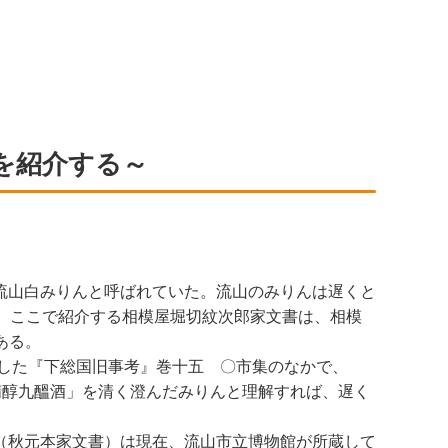
を紹介する～
流山白みりんと呼ばれていた。流山のみりんは遅くと
。ここで紹介する相模屋堀切紋次郎家文書は、相模
ある。
著した『下総国旧事考』巻十五 〇市集のなかで、
精醇九醞酒」を清く澄んだみりんと理解すれば、遅く
（秋元本家文書）は現在、流山市立博物館が所蔵して