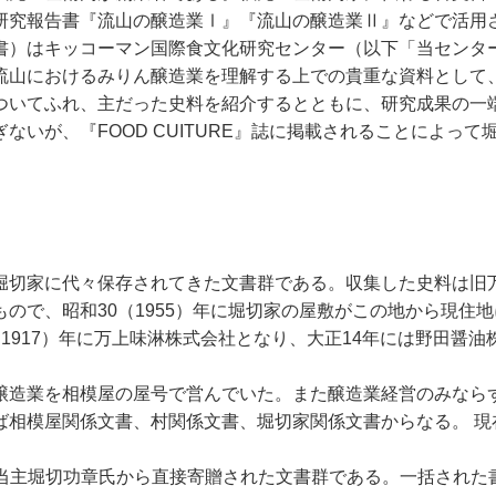
研究報告書『流山の醸造業Ⅰ』『流山の醸造業Ⅱ』などで活用
）はキッコーマン国際食文化研究センター（以下「当センター」
流山におけるみりん醸造業を理解する上での貴重な資料として
ついてふれ、主だった史料を紹介するとともに、研究成果の一
ないが、『FOOD CUITURE』誌に掲載されることによっ
堀切家に代々保存されてきた文書群である。収集した史料は旧
ので、昭和30（1955）年に堀切家の屋敷がこの地から現住
1917）年に万上味淋株式会社となり、大正14年には野田醤
。
醸造業を相模屋の屋号で営んでいた。また醸造業経営のみなら
ば相模屋関係文書、村関係文書、堀切家関係文書からなる。 現
に8代当主堀切功章氏から直接寄贈された文書群である。一括され