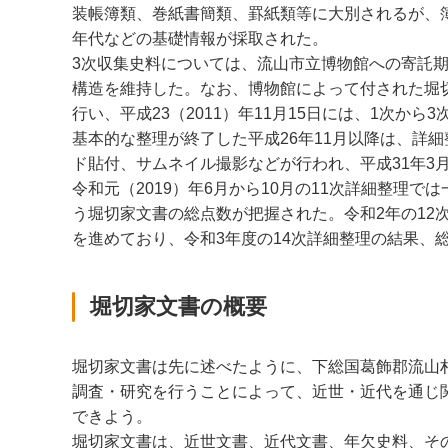
装帳簿類、巻紙書簡類、罫紙類等に大別されるが、
年代などの基礎情報が採取された。
3次収集史料については、流山市立博物館への寄託
構造を維持した。なお、博物館によって付された堀切
行い、平成23（2011）年11月15日には、1次
基本的な整理が終了した平成26年11月以降は、詳
ド貼付、サムネイル撮影などが行われ、平成31年3
令和元（2019）年6月から10月の11次詳細整理
う堀切家文書の総点数が把握された。令和2年の12次
を進めており、令和3年度の14次詳細整理の結果、総
堀切家文書の概要
堀切家文書は先に述べたように、下総国葛飾郡流山
調査・研究を行うことによって、近世・近代を通じ
できよう。
堀切家文書は、近世文書、近代文書、年欠史料、そ