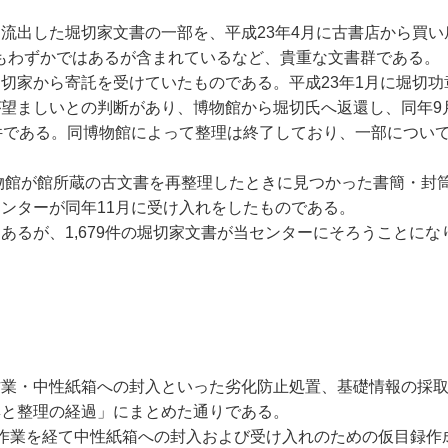
流出した堀切家文書の一部を、平成23年4月に古書店から買い
もわずかではあるが含まれているなど、貴重な文書群である。
切家から寄託を受けていたものである。平成23年1月に堀切
が望ましいとの判断があり、博物館から堀切氏へ返還し、同年9
3件である。同博物館によって整理は終了しており、一部につい
博物館が館所蔵の古文書を再整理したときに見つかった書簡・封
ンターが同年11月に受け入れをしたものである。
あるが、1,679件の堀切家文書が当センターにそろうことに
作業・中性紙箱への封入といった劣化防止処置、基礎情報の採
集と整理の経過」にまとめた通りである。
蒸作業を経て中性紙箱への封入および受け入れのための仮目録作