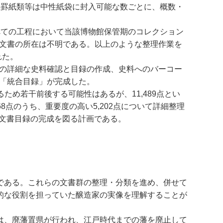
、罫紙類等は中性紙袋に封入可能な数ごとに、概数・
べての工程において当該博物館保管期のコレクション
と文書の所在は不明である。以上のような整理作業を
れた。
ての詳細な史料確認と目録の作成、史料へのバーコー
な「統合目録」が完成した。
ため若干前後する可能性はあるが、11,489点とい
8点のうち、重要度の高い5,202点について詳細整理
家文書目録の完成を図る計画である。
である。これらの文書群の整理・分類を進め、併せて
的な役割を担っていた醸造家の実像を理解することが
は、廃藩置県が行われ、江戸時代までの藩を廃止して