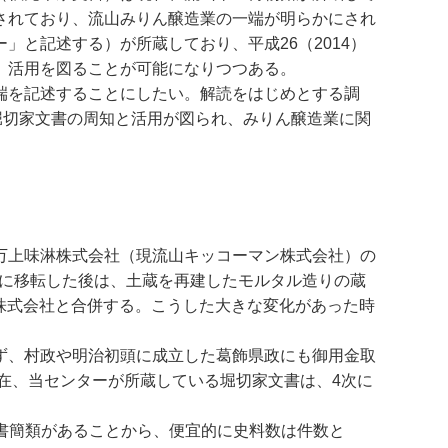
されており、流山みりん醸造業の一端が明らかにされ
と記述する）が所蔵しており、平成26（2014）
、活用を図ることが可能になりつつある。
端を記述することにしたい。解読をはじめとする調
て堀切家文書の周知と活用が図られ、みりん醸造業に関
万上味淋株式会社（現流山キッコーマン株式会社）の
地に移転した後は、土蔵を再建したモルタル造りの蔵
油株式会社と合併する。こうした大きな変化があった時
ず、村政や明治初頭に成立した葛飾県政にも御用金取
在、当センターが所蔵している堀切家文書は、4次に
た書簡類があることから、便宜的に史料数は件数と