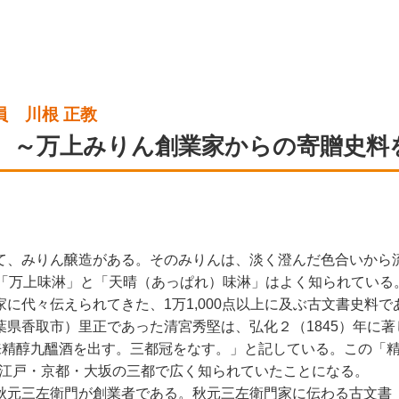
員 川根 正教
 ～万上みりん創業家からの寄贈史料
て、みりん醸造がある。そのみりんは、淡く澄んだ色合いから
も「万上味淋」と「天晴（あっぱれ）味淋」はよく知られている
に代々伝えられてきた、1万1,000点以上に及ぶ古文書史料で
県香取市）里正であった清宮秀堅は、弘化２（1845）年に
来精醇九醞酒を出す。三都冠をなす。」と記している。この「
んは江戸・京都・大坂の三都で広く知られていたことになる。
秋元三左衛門が創業者である。秋元三左衛門家に伝わる古文書