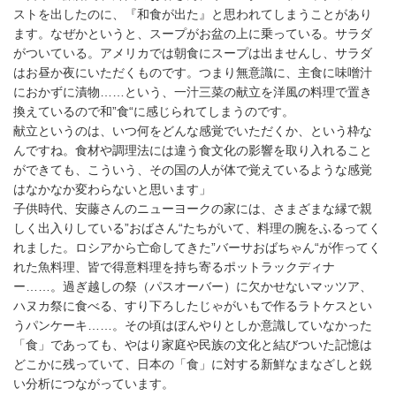
ストを出したのに、『和食が出た』と思われてしまうことがあり
ます。なぜかというと、スープがお盆の上に乗っている。サラダ
がついている。アメリカでは朝食にスープは出ませんし、サラダ
はお昼か夜にいただくものです。つまり無意識に、主食に味噌汁
におかずに漬物……という、一汁三菜の献立を洋風の料理で置き
換えているので和”食“に感じられてしまうのです。
献立というのは、いつ何をどんな感覚でいただくか、という枠な
んですね。食材や調理法には違う食文化の影響を取り入れること
ができても、こういう、その国の人が体で覚えているような感覚
はなかなか変わらないと思います」
子供時代、安藤さんのニューヨークの家には、さまざまな縁で親
しく出入りしている”おばさん“たちがいて、料理の腕をふるってく
れました。ロシアから亡命してきた”バーサおばちゃん“が作ってく
れた魚料理、皆で得意料理を持ち寄るポットラックディナ
ー……。過ぎ越しの祭（パスオーバー）に欠かせないマッツア、
ハヌカ祭に食べる、すり下ろしたじゃがいもで作るラトケスとい
うパンケーキ……。その頃はぼんやりとしか意識していなかった
「食」であっても、やはり家庭や民族の文化と結びついた記憶は
どこかに残っていて、日本の「食」に対する新鮮なまなざしと鋭
い分析につながっています。