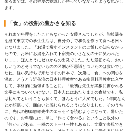
来るまでは、その程度の意識しか持っていなかったような気がし
ます」
「食」の役割の豊かさを知る
それまで料理をしたこともなかった安藤さんでしたが、讃岐滞在
を経て東京での学生生活は、自分の手で和食を作って食べる日々
となりました。「お湯で戻すインスタントのご飯しか知らなかっ
たので、お米にお湯を入れて下宿先の小さな女の子に笑われた
り……。ほんとうにゼロからの出発でした。ただ最初から、おい
しいものとそうでないものの区別が不思議とついたのは救いでし
たね」軽い気持ちで来たはずの日本で、次第に「食」への関心を
深め、とうとう近茶流の日本料理教室である柳原料理教室に入学
して、本格的に勉強することに。「最初は先生が黒板に書かれる
文字にもついていけない。日本人にはあたりまえの食材でも、私
は初めてということも多くて、ほんとうに大変でした。1年間なん
とか頑張って、面白いと感じられるようになりました。そのうち
に、先代の柳原敏雄先生のエッセイを読むようになって、驚いた
のです。お料理には、単に『作って食べる』ということ以外の
『何か』がある、一種のストーリー性もあるし、文章で表現でき
るような世界もあるのだと。それをさまざまな人に伝えるにはど