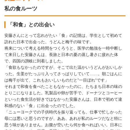
私の食ルーツ
「和食」との出会い
安藤さんにとって忘れがたい「食」の記憶は、学生として初めて
訪れた日本で出会った、うどんと梅干の味です。
将来について考える時間をつくろうと、医学の勉強を一時中断し
て来日した安藤さんは、長旅と日本の夏の蒸し暑さに疲れた体
で、四国の讃岐に到着しました。
「食欲もなかったのですが、そこで出た温かいうどんがおいしか
った。生姜がたっぷり入ってさっぱりしていて……。朝ごはんに
は梅干が出て、これもおいしいものだと”一目ぼれ“です」
それまで和食を食べたこともなかったのに、たちまち日本の味の
とりこになりました。乳製品や卵が苦手で、ドーナツとコーヒー
といった食生活が好きではなかった安藤さんは、日本で初めて違
和感のない「食」に出会ったのでした。
「ニューヨークでの子供時代を振り返っても、仕事で忙しかった
母には悪いと思うのですが、ああ、あれが私のルーツだなと特に
思う味がありません。お腹が空いたら何か食べればいい。日本に