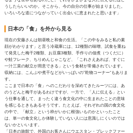
うしたらいいのか。そこから、今の自分の仕事が始まりました。
いろいろな道につながっていく出会いに恵まれたと思います」
日本の「食」を外から見る
現在の安藤さんは朝昼晩と和食の生活。「この中をみると私の素
顔がわかります」と言う冷蔵庫には、12種類の味噌、試食を重ね
て発見した梅干2種類、お豆腐3種類、手作りの佃煮（つくだに）
や鮭フレーク、ちりめんじゃこなど、「これさえあれば、すぐに
一汁三菜の献立が用意できる」という食材が常備されています。
収納には、こんぶや煮干などがいっぱいの”乾物コーナー“もありま
す。
ここまで日本の「食」へのこだわりを深めてきたルーツには、あ
のうどんと梅干があるわけですが、一方で、「人に伝える」とい
う仕事を通して、まったく違う食文化の中に生まれたことの意味
を感じるときもあるそうです。たとえば、それぞれの国の食文化
の中で、「献立」という枠がいかに根強いものかといったこと
は、単一の食文化しか体験していない人には意識しにくいのでは
ないかといいます。
「日本の旅館で、外国のお客さんにウエスタン・ブレックファー