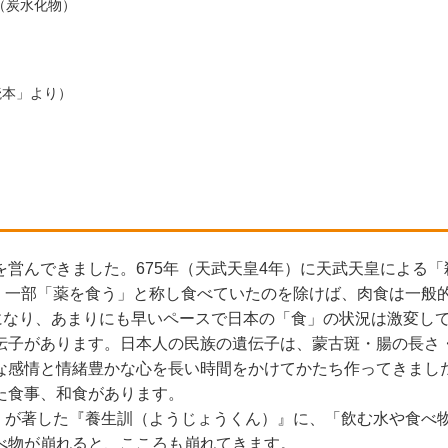
（炭水化物）
読本」より）
営んできました。675年（天武天皇4年）に天武天皇による「
で、一部「薬を食う」と称し食べていたのを除けば、肉食は一般
になり、あまりにも早いペースで日本の「食」の状況は激変し
伝子があります。日本人の民族の遺伝子は、蒙古斑・腸の長さ
な感情と情緒豊かな心を長い時間をかけてかたち作ってきまし
た食事、和食があります。
ん）が著した『養生訓（ようじょうくん）』に、「飲む水や食べ
べ物が崩れると、こころも崩れてきます。