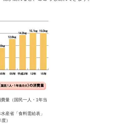
消費量（国民一人・1年当
林水産省「食料需給表」
年度）