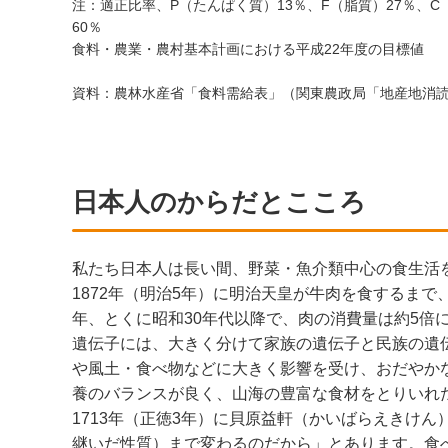
注：適正比率、P（たんぱく質）13％、F（脂質）27％、C
60％
食料・農業・農村基本計画における平成22年度の目標値
資料：農林水産省「食料需給表」（関東農政局「地産地消
日本人のからだとこころ
私たち日本人は長い間、野菜・魚介類中心の食生活を
1872年（明治5年）に明治天皇が牛肉を食するま
年、とくに昭和30年代以降で、肉の消費量は約5倍
遺伝子には、大きく分けて家族の遺伝子と民族の遺
や風土・食べ物などに大きく影響を受け、おだやか
養のバランスが良く、山海の豊富な食材をとりいれ
1713年（正徳3年）に貝原益軒（かいばらえきけ
継いだ性質）まで変わるのだから」とあります。食