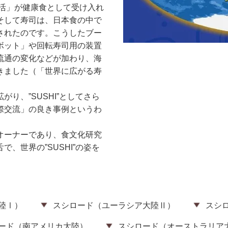
生活」が健康食として受け入れ
そして寿司は、日本食の中で
されたのです。こうしたブー
ボット」や回転寿司用の装置
流通の変化などが加わり、海
きました（「世界に広がる寿
り、”SUSHI”としてさら
際交流」の良き事例というわ
オーナーであり、食文化研究
、世界の”SUSHI”の姿を
陸Ⅰ）
スシロード（ユーラシア大陸Ⅱ）
スシ
ード（南アメリカ大陸）
スシロード（オーストラリア