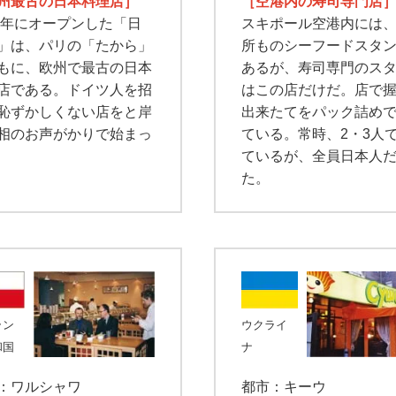
州最古の日本料理店］
［空港内の寿司専門店
64年にオープンした「日
スキポール空港内には
」は、パリの「たから」
所ものシーフードスタ
もに、欧州で最古の日本
あるが、寿司専門のス
店である。ドイツ人を招
はこの店だけだ。店で
恥ずかしくない店をと岸
出来たてをパック詰め
相のお声がかりで始まっ
ている。常時、2・3人
ているが、全員日本人
た。
ラン
ウクライ
和国
ナ
：ワルシャワ
都市：キーウ