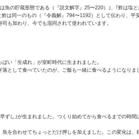
は魚の貯蔵形態である（『説文解字』25〜220）｣、｢鮓は塩
と鮓は同一のもの（『令義解』794〜1192）として伝わり、平
寿司も加わり、今でも混同されて使われています。
っぱい「生成れ」が室町時代に生まれました。
ぎ落として食べていたのが、ご飯も一緒に食べるようになりま
｢早ずし｣が生まれました。つくり始めてから食べるまでの時間
、魚を合わせてちょっとだけ押しを加えました。この変化は、