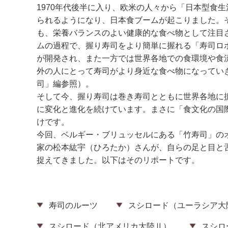
1970年代後半に入り、欧米の人々から「日本型食
られるようになり、日本食ブームが起こりました。
も、栄養バランスのよい健康的な食べ物として注目
ムの過程で、握り寿司をより簡単に握れる「寿司ロ
が開発され、また一方では世界各地での食環境や食
外の人にとって寿司がより身近な食べ物になってい
司」編参照）。
そして今、握り寿司は巻き寿司とともに世界各地に拡が
に変化と進化を続けています。まさに「食文化の国
けです。
今回、ベルギー・ブリュッセルにある「竹寿司」の
家の松本紘宇（ひろたか）さんが、自らの足と目と舌で
捉えてきました。以下はそのリポートです。
寿司のルーツ
スシロード（ユーラシア大
スシロード（北アメリカ大陸Ⅱ）
スシロ