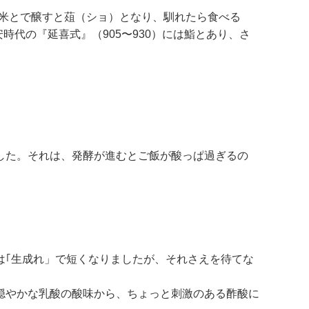
と米とで醸すと葅（ショ）となり、馴れたら食べる
安時代の『延喜式』（905〜930）には鮨とあり、さ
した。それは、発酵が進むとご飯が酸っぱ過ぎるの
は｢生成れ」で短くなりましたが、それさえを待てな
穏やかな乳酸の酸味から、ちょっと刺激のある酢酸に