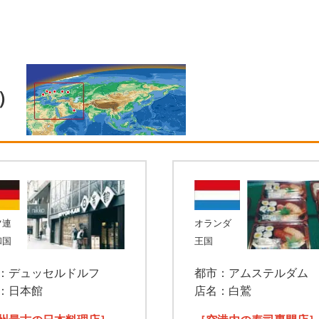
Ⅰ）
ツ連
オランダ
和国
王国
：デュッセルドルフ
都市：アムステルダム
：日本館
店名：白鷲