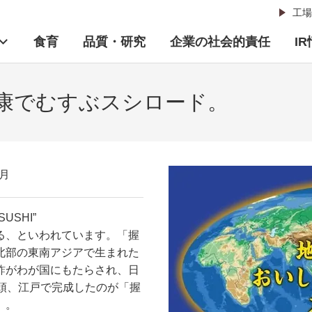
工場
食育
品質・研究
企業の社会的責任
I
康でむすぶスシロード。
6月
SHI”
る、といわれています。「握
北部の東南アジアで生まれた
鮓がわが国にもたらされ、日
頭、江戸で完成したのが「握
）。