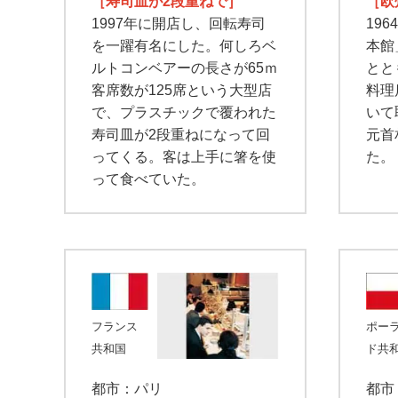
［寿司皿が2段重ねで］
［欧
1997年に開店し、回転寿司
19
を一躍有名にした。何しろベ
本館
ルトコンベアーの長さが65ｍ
とと
客席数が125席という大型店
料理
で、プラスチックで覆われた
いて
寿司皿が2段重ねになって回
元首
ってくる。客は上手に箸を使
た。
って食べていた。
フランス
ポー
共和国
ド共
都市：パリ
都市