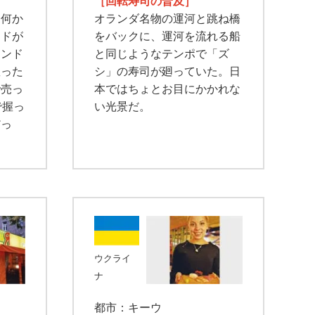
］
［回転寿司の普及］
、何か
オランダ名物の運河と跳ね橋
ンドが
をバックに、運河を流れる船
タンド
と同じようなテンポで「ズ
握った
シ」の寿司が廻っていた。日
で売っ
本ではちょとお目にかかれな
で握っ
い光景だ。
だっ
ウクライ
ナ
都市：キーウ