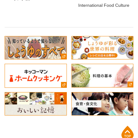
International Food Culture
上部へ