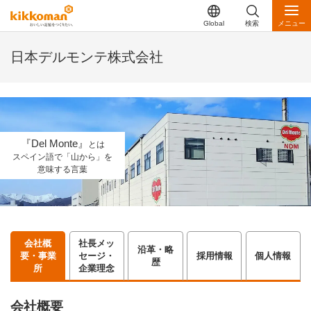
Global
検索
メニュー
日本デルモンテ株式会社
『Del Monte』
とは
スペイン語で「山から」を
意味する言葉
会社概
社長メッ
沿革・略
要・事業
セージ・
採用情報
個人情報
歴
所
企業理念
会社概要