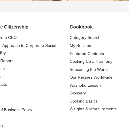
e Citizenship
Cookbook
from CEO
Category Search
s Approach to Corporate Social
My Recipes
lity
Featured Contents
 Report
Cooking Up a Harmony
ent
Seasoning the World
nt
Our Recipes Worldwide
ects
Washoku Lesson
Glossary
Cooking Basics
Weights & Measurements
f Business Policy
le