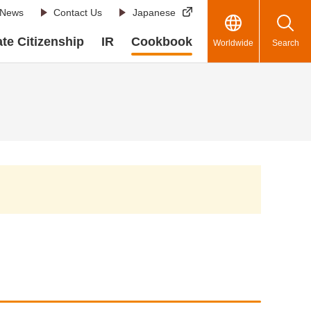
News
Contact Us
Japanese
te Citizenship
IR
Cookbook
Worldwide
Search