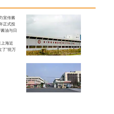
力宣传酱
年正式投
字酱油与日
在上海近
立了"统万