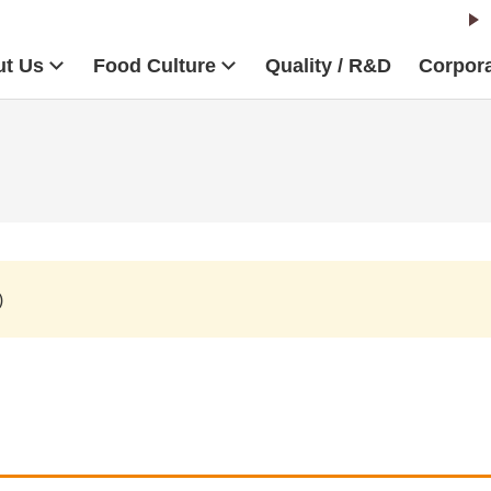
t Us
Food Culture
Quality / R&D
Corpora
)