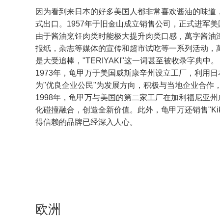
因为看到来日本的好多美国人都非常喜欢酱油的味道，
式出口。1957年于旧金山成立销售公司，正式进军美
由于酱油烹饪肉类时能极大提升肉类口感，萬字酱油深得美国
报纸，杂志等媒体的宣传和超市试吃等一系列活动，萬
是大受追棒，"TERIYAKI"这一词甚至被收录字典中。
1973年，龟甲万于美国威斯康辛州设立工厂，利用
为"优良企业公民"为发展方向，积极与当地企业合作
1998年，龟甲万与美国的第二家工厂在加利福尼亚州成立。
化碰撞融合，创造全新价值。此外，龟甲万还销售"Kikk
得信赖的品牌已经深入人心。
欧洲