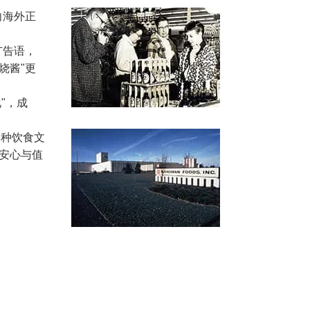
向海外正
广告语，
烧酱"更
"，成
各种饮食文
为安心与值