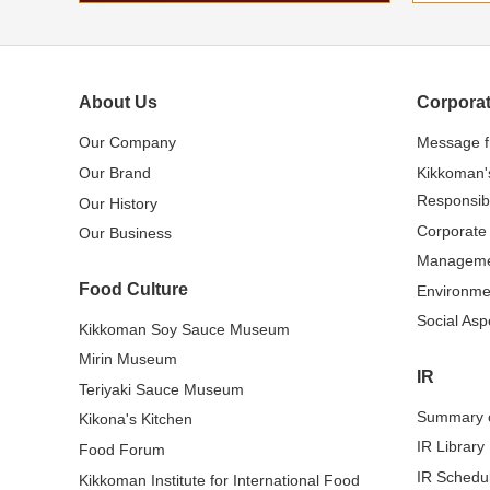
About Us
Corporat
Our Company
Message 
Our Brand
Kikkoman'
Responsibi
Our History
Corporate
Our Business
Managem
Food Culture
Environme
Social Asp
Kikkoman Soy Sauce Museum
Mirin Museum
IR
Teriyaki Sauce Museum
Summary o
Kikona's Kitchen
IR Library
Food Forum
IR Schedu
Kikkoman Institute for International Food