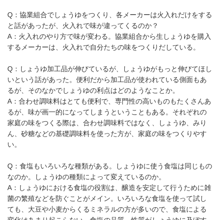
Q：協業組合でしょうゆをつくり、各メーカーは火入れだけをする
と話があったが、火入れで味が違ってくるのか？
A：火入れのやり方で味が変わる。協業組合から生しょうゆを購入
するメーカーは、火入れで自分たちの味をつくりだしている。
Q：しょうゆ加工品が伸びているが、しょうゆがもっと伸びてほし
いという話があった。便利だから加工品が使われている側面もあ
るが、そのなかでしょうゆの利点はどのようなことか。
A：合わせ調味料はとても便利で、専門性の高いものもたくさんあ
るが、味が画一的になってしまうということもある。それぞれの
家庭の味をつくる際は、合わせ調味料ではなく、しょうゆ、みり
ん、砂糖などの基礎調味料を使った方が、家庭の味をつくりやす
い。
Q：食塩もいろいろな種類がある。しょうゆに使う食塩は同じもの
なのか。しょうゆの種類によって変えているのか。
A：しょうゆにおける食塩の役割は、醸造を安定して行うために雑
菌の繁殖などを防ぐことがメイン。いろいろな食塩を使って試し
ても、大豆や小麦からくるミネラルの方が多いので、食塩による