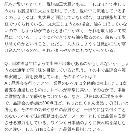
記をご覧いただくと、脱脂加工大豆とある。「しぼりたて生しょ
うゆ」も脱脂加工大豆を使用している。世の中に流通している多
くのしょうゆは、丸大豆と明記していない場合、ほぼ脱脂加工大
豆でつくられている。 丸大豆しょうゆの場合、油をしぼっていな
いので、しょうゆができたときに油が浮く。それを取り除いて製
品にしている。しょうゆができてから油を取るのか、前もって取
り除くのかということ。ただし、丸大豆しょうゆは微妙に油が溶
け込んでいるので、それがまろやかさにもつながっている。
Q：日本酒は年によって出来不出来があるのかもしれないが、しょ
うゆは通年で同じ味を目指していると思う。その中で品評会を毎
年実施し、賞を授与している。そのポイントは？
A：品評会を行うことで、業界のレベルは全体的に向上した。1次
審査を通過したものは、レベルが非常に高い。そのなかで、本当
に微妙な違いで優劣をつけている。なお、現在1000工場ある中
で、品評会の参加は300点ほど。もっとたくさん出品してほしいと
考える。その年の気候や原料の品質など、一般的には気付くこと
のないレベルで味の変動はあるが、メーカーとしては品質を安定
させる努力をしている。ワインや日本酒のように振れ幅を楽しむ
のと違い、しょうゆは安定した品質を目指している。