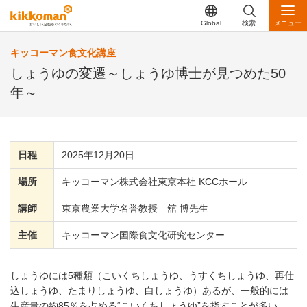
Global
検索
メニュー
キッコーマン食文化講座
しょうゆの変遷～しょうゆ博士が見つめた50
年～
日程
2025年12月20日
場所
キッコーマン株式会社東京本社 KCCホール
講師
東京農業大学名誉教授 舘 博先生
主催
キッコーマン国際食文化研究センター
しょうゆには5種類（こいくちしょうゆ、うすくちしょうゆ、再仕
込しょうゆ、たまりしょうゆ、白しょうゆ）あるが、一般的には
生産量の約85％を占める“こいくちしょうゆ”を指すことが多い。