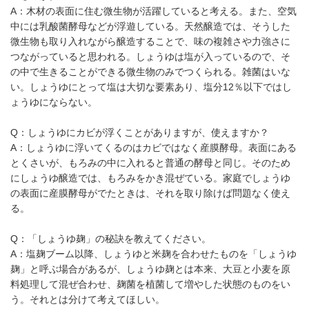
A：木材の表面に住む微生物が活躍していると考える。また、空気
中には乳酸菌酵母などが浮遊している。天然醸造では、そうした
微生物も取り入れながら醸造することで、味の複雑さや力強さに
つながっていると思われる。しょうゆは塩が入っているので、そ
の中で生きることができる微生物のみでつくられる。雑菌はいな
い。しょうゆにとって塩は大切な要素あり、塩分12％以下ではし
ょうゆにならない。
Q：しょうゆにカビが浮くことがありますが、使えますか？
A：しょうゆに浮いてくるのはカビではなく産膜酵母。表面にある
とくさいが、もろみの中に入れると普通の酵母と同じ。そのため
にしょうゆ醸造では、もろみをかき混ぜている。家庭でしょうゆ
の表面に産膜酵母がでたときは、それを取り除けば問題なく使え
る。
Q：「しょうゆ麹」の秘訣を教えてください。
A：塩麹ブーム以降、しょうゆと米麹を合わせたものを「しょうゆ
麹」と呼ぶ場合があるが、しょうゆ麹とは本来、大豆と小麦を原
料処理して混ぜ合わせ、麹菌を植菌して増やした状態のものをい
う。それとは分けて考えてほしい。