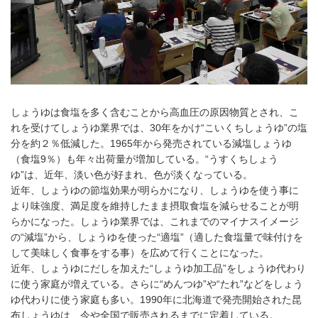
しょうゆは食塩を多く含むことから高血圧の原因物質とされ、こ
れを受けてしょうゆ業界では、30年をかけ“こいくちしょうゆ”の塩
分を約２％低減した。1965年から発売されている減塩しょうゆ
（食塩9％）も年々出荷量が増加している。“うすくちしょう
ゆ”は、近年、淡い色が好まれ、色が淡くなっている。
近年、しょうゆの節塩効果が明らかになり、しょうゆを使う事に
より味強度、満足度を維持したまま摂取食塩を減らせることが明
らかになった。しょうゆ業界では、これまでのマイナスイメージ
の“減塩”から、しょうゆを使った“適塩”（適した食塩量で味付けを
して美味しく食事をする事）を広めて行くことになった。
近年、しょうゆにだしを加えた“しょうゆ加工品”をしょうゆ代わり
に使う家庭が増えている。さらに“めんつゆ”や“たれ”などをしょう
ゆ代わりに使う家庭も多い。1990年に北海道で発売開始された昆
布しょうゆは、今や全国で販売されるまでに定着している。