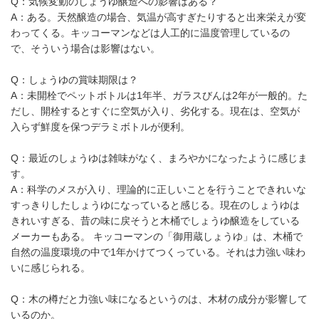
Q：気候変動のしょうゆ醸造への影響はある？
A：ある。天然醸造の場合、気温が高すぎたりすると出来栄えが変
わってくる。キッコーマンなどは人工的に温度管理しているの
で、そういう場合は影響はない。
Q：しょうゆの賞味期限は？
A：未開栓でペットボトルは1年半、ガラスびんは2年が一般的。た
だし、開栓するとすぐに空気が入り、劣化する。現在は、空気が
入らず鮮度を保つデラミボトルが便利。
Q：最近のしょうゆは雑味がなく、まろやかになったように感じま
す。
A：科学のメスが入り、理論的に正しいことを行うことできれいな
すっきりしたしょうゆになっていると感じる。現在のしょうゆは
きれいすぎる、昔の味に戻そうと木桶でしょうゆ醸造をしている
メーカーもある。 キッコーマンの「御用蔵しょうゆ」は、木桶で
自然の温度環境の中で1年かけてつくっている。それは力強い味わ
いに感じられる。
Q：木の樽だと力強い味になるというのは、木材の成分が影響して
いるのか。