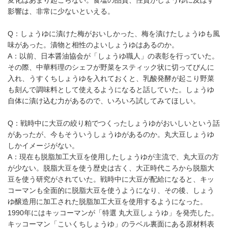
変化はあまり起こらない。食塩の品質、性質がしょうゆに及ぼす
影響は、非常に少ないといえる。
Q：しょうゆに漬けた梅がおいしかった、梅を漬けたしょうゆも風
味があった。漬物と相性のよいしょうゆはあるのか。
A：以前、日本醤油協会が「しょうゆ職人」の表彰を行っていた。
その際、中華料理のシェフが野菜をスティック状に切ってびんに
入れ、うすくちしょうゆを入れておくと、乳酸発酵が起こり野菜
も刻んで調味料として使えるようになると話していた。しょうゆ
自体に漬け込む力があるので、いろいろ試してみてほしい。
Q：戦時中に大豆の絞り粕でつくったしょうゆがおいしいという話
があったが、今もそういうしょうゆがあるのか。丸大豆しょうゆ
しかイメージがない。
A：現在も脱脂加工大豆を使用したしょうゆが主流で、丸大豆の方
が少ない。脱脂大豆を使う歴史は古く、大正時代ころから脱脂大
豆を使う研究がされていた。戦時中に大豆が配給になると、キッ
コーマンも全面的に脱脂大豆を使うようになり、その後、しょう
ゆ醸造用に加工された脱脂加工大豆を使用するようになった。
1990年にはキッコーマンが「特選 丸大豆しょうゆ」を発売した。
キッコーマン「こいくちしょうゆ」のラベル裏面にある原材料表