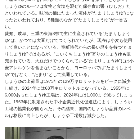
しょうゆのルーツは食物と食塩を混ぜた保存食の醤（ひしお）だ
といわれている。味噌の桶にたまった液体が“たまりしょうゆ”にな
ったといわれており、5種類のなかで‟たまりしょうゆ”が一番古
い。
愛知、岐阜、三重の東海3県で主に生産されている“たまりしょう
ゆ”は、かつては大豆だけでつくられていたが、現在は小麦も使用
して良いことになっている。室町時代からの長い歴史を持つ“たま
りしょうゆ”ではあるが、“こいくちしょうゆ”寄りのしょうゆも販
売されている。大豆だけでつくられている“たまりしょうゆ”には小
麦アレルゲンを含まないことから、ヨーロッパでは“たまりしょう
ゆ”ではなく、“たまり”として流通している。
しょうゆの出荷量は1973年の129万キロリットルをピークに減少
し続け、2024年には68万キロリットルになっている。1955年に
6,000あったしょうゆ工場は、2024年には1,000まで減ってしまっ
た。1963年に制定された中小企業近代化促進法により、しょうゆ
工場の協業化が図られた。その結果、国内のしょうゆ品質のレベ
ルは格段に向上したが、しょうゆ工場数は減少した。