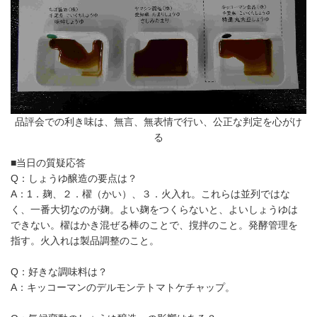
品評会での利き味は、無言、無表情で行い、公正な判定を心がけ
る
■当日の質疑応答
Q：しょうゆ醸造の要点は？
A：1．麹、２．櫂（かい）、３．火入れ。これらは並列ではな
く、一番大切なのが麹。よい麹をつくらないと、よいしょうゆは
できない。櫂はかき混ぜる棒のことで、撹拌のこと。発酵管理を
指す。火入れは製品調整のこと。
Q：好きな調味料は？
A：キッコーマンのデルモンテトマトケチャップ。