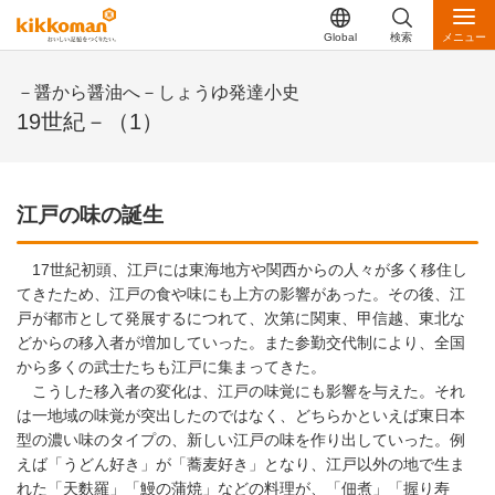
Global
検索
メニュー
－醤から醤油へ－しょうゆ発達小史
19世紀－（1）
江戸の味の誕生
17世紀初頭、江戸には東海地方や関西からの人々が多く移住し
てきたため、江戸の食や味にも上方の影響があった。その後、江
戸が都市として発展するにつれて、次第に関東、甲信越、東北な
どからの移入者が増加していった。また参勤交代制により、全国
から多くの武士たちも江戸に集まってきた。
こうした移入者の変化は、江戸の味覚にも影響を与えた。それ
は一地域の味覚が突出したのではなく、どちらかといえば東日本
型の濃い味のタイプの、新しい江戸の味を作り出していった。例
えば「うどん好き」が「蕎麦好き」となり、江戸以外の地で生ま
れた「天麩羅」「鰻の蒲焼」などの料理が、「佃煮」「握り寿