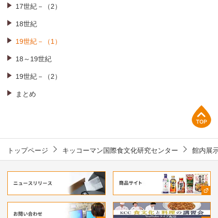
17世紀－（2）
18世紀
19世紀－（1）
18～19世紀
19世紀－（2）
まとめ
上部へ
トップページ
キッコーマン国際食文化研究センター
館内展