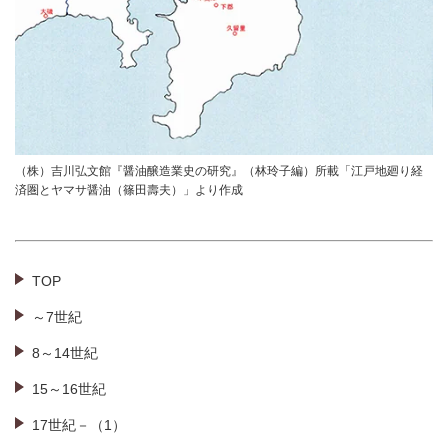
（株）吉川弘文館『醤油醸造業史の研究』（林玲子編）所載「江戸地廻り経
済圏とヤマサ醤油（篠田壽夫）」より作成
TOP
～7世紀
8～14世紀
15～16世紀
17世紀－（1）