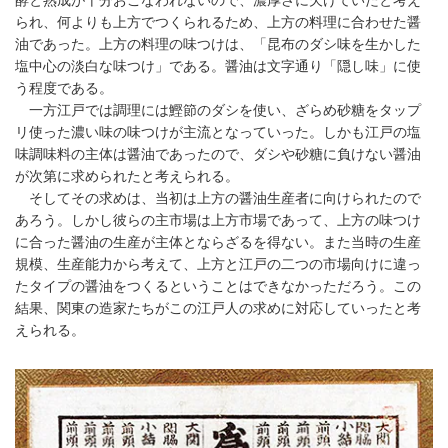
られ、何よりも上方でつくられるため、上方の料理に合わせた醤
油であった。上方の料理の味つけは、「昆布のダシ味を生かした
塩中心の淡白な味つけ」である。醤油は文字通り「隠し味」に使
う程度である。
一方江戸では調理には鰹節のダシを使い、ざらめ砂糖をタップ
リ使った濃い味の味つけが主流となっていった。しかも江戸の塩
味調味料の主体は醤油であったので、ダシや砂糖に負けない醤油
が次第に求められたと考えられる。
そしてその求めは、当初は上方の醤油生産者に向けられたので
あろう。しかし彼らの主市場は上方市場であって、上方の味つけ
に合った醤油の生産が主体とならざるを得ない。また当時の生産
規模、生産能力から考えて、上方と江戸の二つの市場向けに違っ
たタイプの醤油をつくるということはできなかっただろう。この
結果、関東の造家たちがこの江戸人の求めに対応していったと考
えられる。