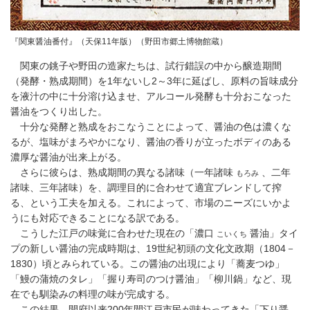
『関東醤油番付』（天保11年版）（野田市郷土博物館蔵）
関東の銚子や野田の造家たちは、試行錯誤の中から醸造期間
（発酵・熟成期間）を1年ないし2～3年に延ばし、原料の旨味成分
を液汁の中に十分溶け込ませ、アルコール発酵も十分おこなった
醤油をつくり出した。
十分な発酵と熟成をおこなうことによって、醤油の色は濃くな
るが、塩味がまろやかになり、醤油の香りが立ったボディのある
濃厚な醤油が出来上がる。
さらに彼らは、熟成期間の異なる諸味（一年諸味
、二年
もろみ
諸味、三年諸味）を、調理目的に合わせて適宜ブレンドして搾
る、という工夫を加える。これによって、市場のニーズにいかよ
うにも対応できることになる訳である。
こうした江戸の味覚に合わせた現在の「濃口
醤油」タイ
こいくち
プの新しい醤油の完成時期は、19世紀初頭の文化文政期（1804－
1830）頃とみられている。この醤油の出現により「蕎麦つゆ」
「鰻の蒲焼のタレ」「握り寿司のつけ醤油」「柳川鍋」など、現
在でも馴染みの料理の味が完成する。
この結果、開府以来200年間江戸市民が味わってきた「下り醤