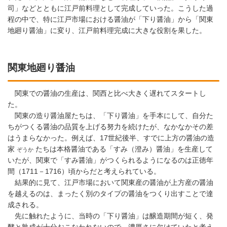
司」などとともに江戸前料理として完成していった。こうした過
程の中で、特に江戸市場における醤油が「下り醤油」から「関東
地廻り醤油」に変り、江戸前料理完成に大きな役割を果した。
関東地廻り醤油
関東での醤油の生産は、関西と比べ大きく遅れてスタートし
た。
関東の造り醤油屋たちは、「下り醤油」を手本にして、自分た
ちがつくる醤油の品質を上げる努力を続けたが、なかなかその差
はうまらなかった。例えば、17世紀後半、すでに上方の醤油の造
家
たちは本格醤油である「すみ（澄み）醤油」を生産して
ぞうか
いたが、関東で「すみ醤油」がつくられるようになるのは正徳年
間（1711－1716）頃からだと考えられている。
結果的に見て、江戸市場において関東産の醤油が上方産の醤油
を越えるのは、まったく別のタイプの醤油をつくり出すことで達
成される。
先に触れたように、当時の「下り醤油」は醸造期間が短く、発
酵と熟成が十分おこなわれないので、濃厚さに欠けていたと考え