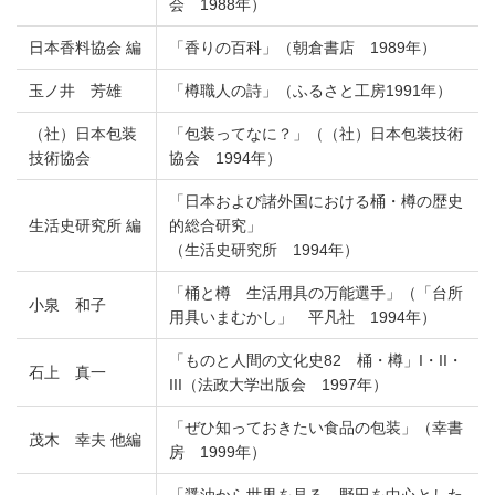
会 1988年）
日本香料協会 編
「香りの百科」（朝倉書店 1989年）
玉ノ井 芳雄
「樽職人の詩」（ふるさと工房1991年）
（社）日本包装
「包装ってなに？」（（社）日本包装技術
技術協会
協会 1994年）
「日本および諸外国における桶・樽の歴史
生活史研究所 編
的総合研究」
（生活史研究所 1994年）
「桶と樽 生活用具の万能選手」（「台所
小泉 和子
用具いまむかし」 平凡社 1994年）
「ものと人間の文化史82 桶・樽」I・II・
石上 真一
III（法政大学出版会 1997年）
「ぜひ知っておきたい食品の包装」（幸書
茂木 幸夫 他編
房 1999年）
「醤油から世界を見る 野田を中心とした