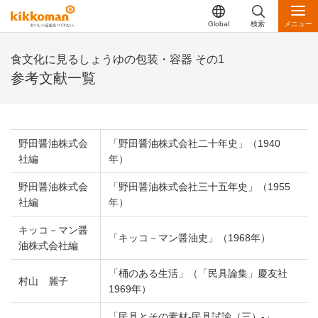
Global
検索
メニュー
食文化に見るしょうゆの包装・容器 その1
参考文献一覧
野田醤油株式会
「野田醤油株式会社二十年史」（1940
社編
年）
野田醤油株式会
「野田醤油株式会社三十五年史」（1955
社編
年）
キッコ－マン醤
「キッコ－マン醤油史」（1968年）
油株式会社編
「桶のある生活」（「民具論集」慶友社
村山 麗子
1969年）
「民具とその素材-民具試諭（三）-」