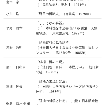
宮本 常一
（「民具諭集3」慶友社 1971年）
小川 浩
「野田の樽職人」（崙書房 1979年）
「しょうゆの容器」
平野 雅章
（「日本料理探求全書 第11巻 醤油・天婦
羅物語」 東京書房社 1979年）
「絵画資料に見る結樽」
河野 通明
（神奈川大学日本常民文化研究所「民具マ
ンスリー」 第18巻2号 1985年）
「結桶・樽の出現」
黒田 日出男
（「週刊朝日百科 日本歴史24」 朝日新
聞社 1986年）
「結桶の出現と普及」
三浦 純夫
（「同志社大学考古学シリーズIV-考古学と
技術」 1988年）
「醤油の科学と技術」（（財）日本醸造協
栃倉 辰六郎 編