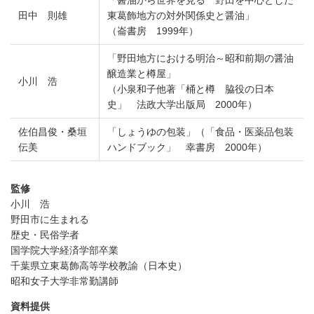
田中 則雄
東葛飾地方の対外関係史と醤油」
（崙書房 1999年）
「野田地方における明治～昭和前期の醤油
醸造業と樽屋」
小川 浩
（小泉和子他著「桶と樽 脇役の日本
史」 法政大学出版局 2000年）
佐伯昌俊・桑垣
「しょうゆの包装」（「食品・医薬品包装
伝美
ハンドブック」 幸書房 2000年）
監修
小川 浩
野田市に生まれる
歴史・民俗学者
国学院大学経済学部卒業
千葉県立東葛飾高等学校教諭（日本史）
昭和女子大学非常勤講師
資料提供