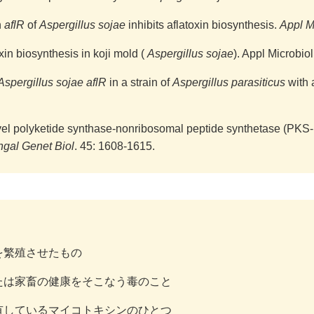
n
aflR
of
Aspergillus sojae
inhibits aflatoxin biosynthesis.
Appl M
in biosynthesis in koji mold (
Aspergillus sojae
). Appl Microbio
Aspergillus sojae aflR
in a strain of
Aspergillus parasiticus
with 
novel polyketide synthase-nonribosomal peptide synthetase (PKS
ngal Genet Biol
. 45: 1608-1615.
を繁殖させたもの
たは家畜の健康をそこなう毒のこと
有しているマイコトキシンのひとつ