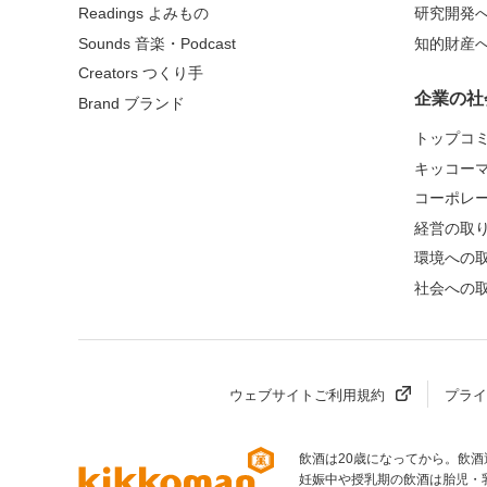
Readings よみもの
研究開発
Sounds 音楽・Podcast
知的財産
Creators つくり手
企業の社
Brand ブランド
トップコ
キッコー
コーポレ
経営の取
環境への
社会への
ウェブサイトご利用規約
プライ
飲酒は20歳になってから。飲
部へ
妊娠中や授乳期の飲酒は胎児・