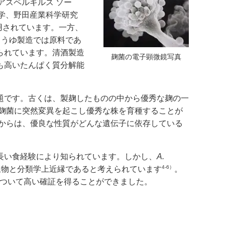
アスペルギルス ソー
学、野田産業科学研究
用されています。一方、
ょうゆ製造では原料であ
られています。清酒製造
麹菌の電子顕微鏡写真
も高いたんぱく質分解能
題です。古くは、製麹したものの中から優秀な麹の一
で麹菌に突然変異を起こし優秀な株を育種することが
頃からは、優良な性質がどんな遺伝子に依存している
長い食経験により知られています。しかし、
A.
4-6）
生物と分類学上近縁であると考えられています
。
ついて高い確証を得ることができました。