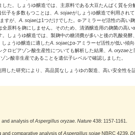
ました。しょうゆ醸造では、主原料である大豆たんぱく質を分
遺伝子を多数もつことは、
A. sojae
がしょうゆ醸造で利用されて
ちますが、
A. sojae
は1つだけでした。α-アミラーゼ活性の高い
は全原料を麹にしません。そのため、清酒醸造用の麹菌の高いα
す。しょうゆ醸造では、製麹中の糖消費が多いと後の乳酸発酵
、しょうゆ醸造に適した
A. sojae
はα-アミラーゼ活性が低い傾向
シクロピアゾン酸生産性についても解析した結果、
A. oryzae
と
アゾン酸非生産であることを遺伝子レベルで確認しました。
利用した研究により、高品質なしょうゆの製造、高い安全性を
 and analysis of
Aspergillus oryzae. Nature
438: 1157-1161.
g and comparative analysis of
Aspergillus sojae
NBRC 4239.
D