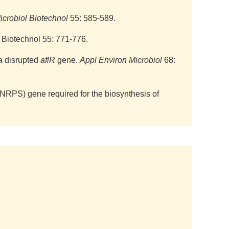
icrobiol Biotechnol
55: 585-589.
l Biotechnol 55: 771-776.
a disrupted
aflR
gene.
Appl Environ Microbiol
68:
-NRPS) gene required for the biosynthesis of