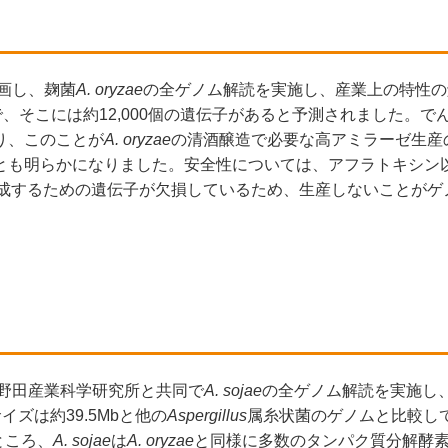
参画し、麹菌
A. oryzae
の全ゲノム解読を実施し、産業上の特性の
で、そこには約12,000個の遺伝子があると予測されました。で
り、このことが
A. oryzae
の清酒醸造で必要な高アミラーゼ生産
とも明らかになりました。安全性については、アフラトキシン
成するための遺伝子が欠損しているため、生産しないことがゲ
、野田産業科学研究所と共同で
A. sojae
の全ゲノム解読を実施し
イズは約39.5Mbと他の
Aspergillus
属糸状菌のゲノムと比較して
ところ、
A. sojae
は
A. oryzae
と同様に多数のタンパク質分解酵