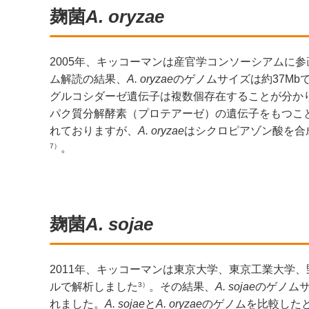
麹菌
A. oryzae
2005年、キッコーマンは産官学コンソーシアムに
ム解読の結果、
A. oryzae
のゲノムサイズは約37Mb
グルコシダーゼ遺伝子は複数個存在することが分か
パク質分解酵素（プロテアーゼ）の遺伝子をもつこ
れておりますが、
A. oryzae
はシクロピアゾン酸を合
7）
。
麹菌
A. sojae
2011年、キッコーマンは東京大学、東京工業大学
3）
ルで解析しました
。その結果、
A. sojae
のゲノムサ
れました。
A. sojae
と
A. oryzae
のゲノムを比較した