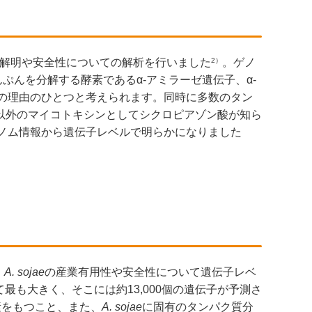
2）
解明や安全性についての解析を行いました
。ゲノ
んぷんを分解する酵素であるα-アミラーゼ遺伝子、α-
の理由のひとつと考えられます。同時に多数のタン
以外のマイコトキシンとしてシクロピアゾン酸が知ら
ノム情報から遺伝子レベルで明らかになりました
、
A. sojae
の産業有用性や安全性について遺伝子レベ
最も大きく、そこには約13,000個の遺伝子が予測さ
素をもつこと、また、
A. sojae
に固有のタンパク質分