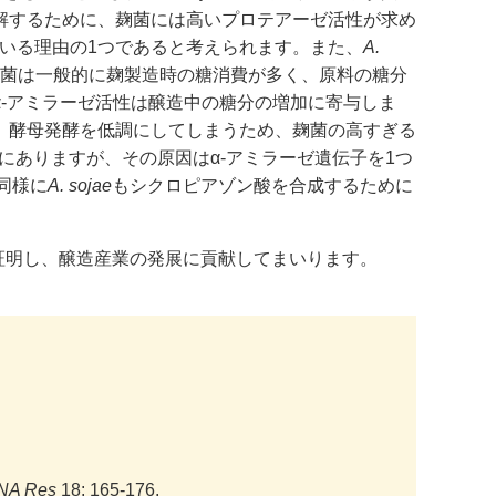
解するために、麹菌には高いプロテアーゼ活性が求め
いる理由の1つであると考えられます。また、
A.
麹菌は一般的に麹製造時の糖消費が多く、原料の糖分
-アミラーゼ活性は醸造中の糖分の増加に寄与しま
、酵母発酵を低調にしてしまうため、麹菌の高すぎる
にありますが、その原因はα-アミラーゼ遺伝子を1つ
同様に
A. sojae
もシクロピアゾン酸を合成するために
証明し、醸造産業の発展に貢献してまいります。
NA Res
18: 165-176.