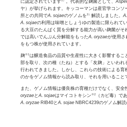
1）
に認定されています
。代表的な麹菌として、
Asper
ヤ）が挙げられます。キッコーマンは産官学コンソ
3）
所との共同で
A. sojae
のゲノムを
解読しました。
A
A. sojae
の利用は味噌としょうゆの製造に限られて
る大豆のたんぱく質を分解する能力が高い麹菌がそ
では高いでんぷん分解能をもった
A. oryzae
が使用さ
をもつ株が使用されています。
※1
麹
は醸造食品の品質や生産性に大きく影響するこ
部を取り、次の種（たね）とする「友麹」といわれる
行われてきました。しかし、これらの技術による育種
のかをゲノム情報から読み取り、それを用いること
また、ゲノム情報は優良株の育種だけでなく、安全
※2
oryzae
と
A. sojae
はマイコトキシン
（カビ毒）で
A. oryzae
RIB40と
A. sojae
NBRC4239のゲノム