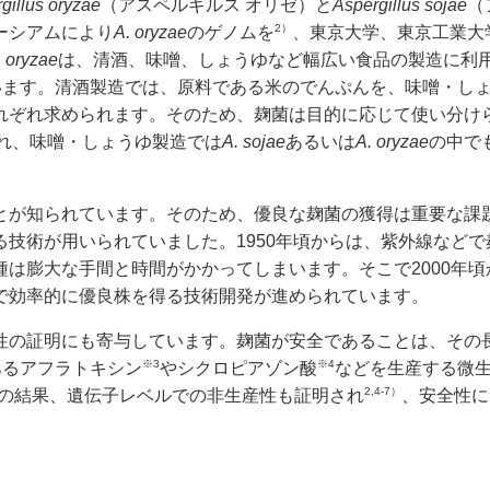
gillus oryzae
（アスペルギルス オリゼ）と
Aspergillus sojae
（
2）
ーシアムにより
A. oryzae
のゲノムを
、東京大学、東京工業大
. oryzae
は、清酒、味噌、しょうゆなど幅広い食品の製造に利
います。清酒製造では、原料である米のでんぷんを、味噌・し
れぞれ求められます。そのため、麹菌は目的に応じて使い分け
れ、味噌・しょうゆ製造では
A. sojae
あるいは
A. oryzae
の中で
とが知られています。そのため、優良な麹菌の獲得は重要な課
技術が用いられていました。1950年頃からは、紫外線など
は膨大な手間と時間がかかってしまいます。そこで2000年
で効率的に優良株を得る技術開発が進められています。
性の証明にも寄与しています。麹菌が安全であることは、その
※3
※4
あるアフラトキシン
やシクロピアゾン酸
などを生産する微
2,4-7）
解読の結果、遺伝子レベルでの非生産性も証明され
、安全性に