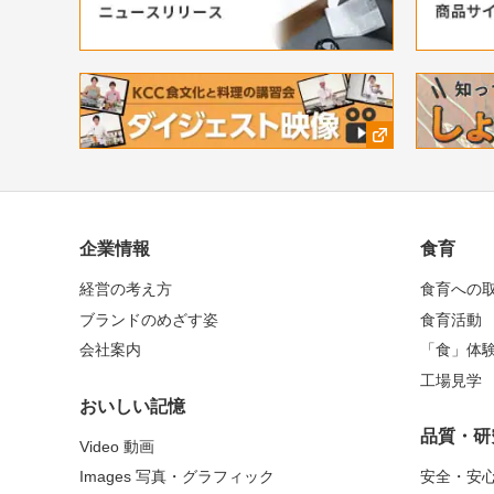
企業情報
食育
経営の考え方
食育への
ブランドのめざす姿
食育活動
会社案内
「食」体
工場見学
おいしい記憶
品質・研
Video 動画
Images 写真・グラフィック
安全・安