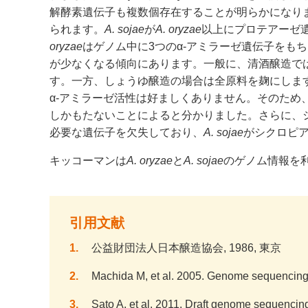
解酵素遺伝子も複数個存在することが明らかになり
られます。
A. sojae
が
A. oryzae
以上にプロテアーゼ
oryzae
はゲノム中に3つのα-アミラーゼ遺伝子をも
が少なくなる傾向にあります。一般に、清酒醸造で
す。一方、しょうゆ醸造の場合は全原料を麹にしま
α-アミラーゼ活性は好ましくありません。そのため
しかもたないことによると分かりました。さらに、
必要な遺伝子を欠失しており、
A. sojae
がシクロピ
キッコーマンは
A. oryzae
と
A. sojae
のゲノム情報を
引用文献
1
公益財団法人日本醸造協会, 1986, 東京
2
Machida M, et al. 2005. Genome sequencing
3
Sato A, et al. 2011. Draft genome sequencin