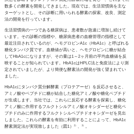
数多くの酵素を開発してきました。現在では、生活習慣病を主な
ターゲットとし、その診断に用いられる酵素の探索、改良、測定
法の開発を行っています。
生活習慣病の一つである糖尿病は、患者数が急速に増加し続けて
います。その診断の指標や、糖尿病患者の血糖管理の指標として
最近注目されているのが、ヘモグロビンA1c（HbA1c）と呼ばれる
糖化タンパク質です。血糖値が高いと、ヘモグロビンに糖が結合
してHbA1cになりますが、その量は1～2ヶ月前の平均血糖値を反
映することが知られています。HbA1cはHPLC法と免疫法により測
定されていましたが、より簡便な酵素法の開発が強く望まれてい
ました。
HbA1cにタンパク質分解酵素（プロテアーゼ）を反応させると、
アミノ酸やペプチドに糖が結合した糖化アミノ酸や糖化ペプチド
が生成します。当社では、これらに反応する酵素を探索し、糖化
アミノ酸に作用するフルクトシルアミノ酸オキシダーゼと糖化ペ
プチドのみに作用するフルクトシルペプチドオキシダーゼを見出
しました。これらの酵素を有効に利用することによって、HbA1c
2）
3）
酵素測定法が実現致しました（図1）
、
。