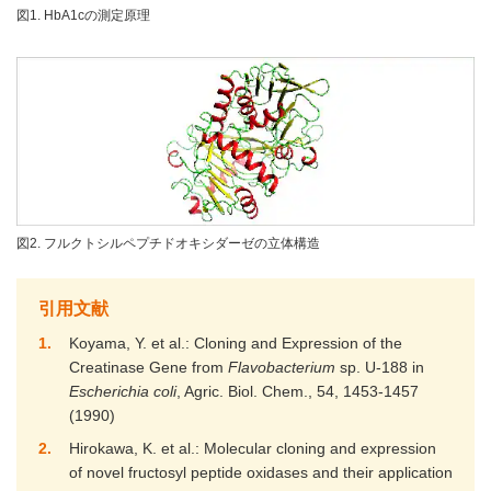
図1. HbA1cの測定原理
図2. フルクトシルペプチドオキシダーゼの立体構造
引用文献
1
Koyama, Y. et al.: Cloning and Expression of the
Creatinase Gene from
Flavobacterium
sp. U-188 in
Escherichia coli
, Agric. Biol. Chem., 54, 1453-1457
(1990)
2
Hirokawa, K. et al.: Molecular cloning and expression
of novel fructosyl peptide oxidases and their application