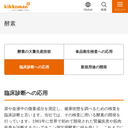
Global
検索
メニュー
酵素
酵素の大量生産技術
食品衛生検査への応用
臨床診断への応用
新規用途の開発
臨床診断への応用
尿や血液中の微量成分を測定し、健康状態を調べるための検査を
臨床診断と言います。当社では、その検査に用いる酵素の開発を
行っています。1981年に世界で初めて開発された腎臓疾患や筋肉
1）
疾患を診断するクレアチニン測定用酵素に端を発し
、これまでに