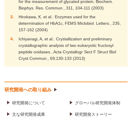
for the measurement of glycated protein, Biochem.
Biophys. Res. Commun., 311, 104-111 (2003)
3
Hirokawa, K. et al.: Enzymes used for the
determination of HbA1c, FEMS Miclobiol. Letters., 235,
157-162 (2004)
4
Ichiyanagi, A, et al.: Crystallization and preliminary
crystallographic analysis of two eukaryotic fructosyl
peptide oxidases., Acta Crystallogr Sect F Struct Biol
Cryst Commun., 69;130-133 (2013)
研究開発への取り組み
研究開発について
グローバル研究開発体制
主な研究開発成果
研究開発ストーリー