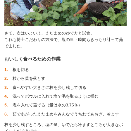
さて、次はいよいよ、えだまめのゆで方と試食。
これも博士こだわりの方法で、塩の量・時間もきっちり計って茹
でました。
おいしく食べるための作業
1
根を切る
2
枝から葉を落とす
3
食べやすい大きさに枝を少し残して切る
4
洗ってボウルに入れて塩で毛を取るように揉む
5
塩を入れて茹でる（量は水の3.75％）
6
茹であがったえだまめをみんなでうちわであおぎ、冷ます
枝を少し残すところ、塩の量、ゆでたら冷ますところが大きなポ
イントだそうです。