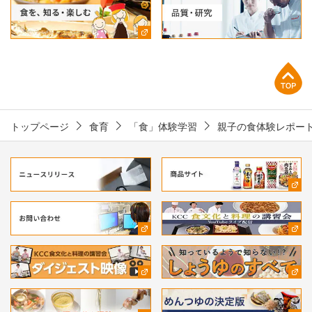
上部へ
トップページ
食育
「食」体験学習
親子の食体験レポー