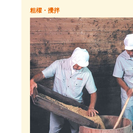
粗櫂・攪拌