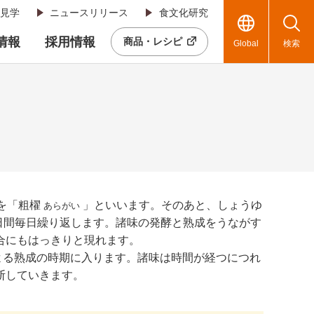
見学
ニュースリリース
食文化研究
R情報
採用情報
商品・レシピ
Global
検索
を「粗櫂
」といいます。そのあと、しょうゆ
あらがい
日間毎日繰り返します。諸味の発酵と熟成をうながす
合にもはっきりと現れます。
よる熟成の時期に入ります。諸味は時間が経つにつれ
断していきます。