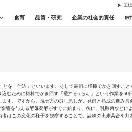
工場
食育
品質・研究
企業の社会的責任
I
ことを「仕込」といいます。そして最初に櫂棒でかき回すこと
り込むために櫂棒でかき回す「攪拌
」という作業を60
かくはん
します。ですから、混ぜ方の良し悪しが、発酵と熟成の進み具
な影響を与える酵母発酵がすぐに始まり、後に、乳酸菌などに
術者はこの変化の様子を観察することで、諸味の出来具合を判