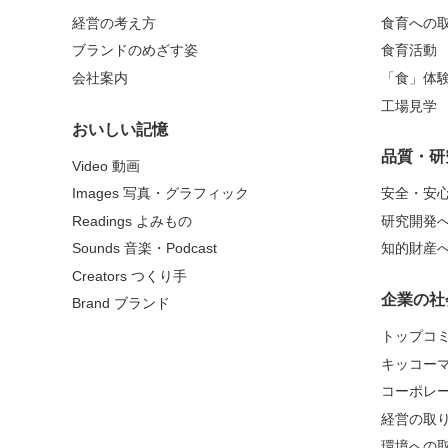
経営の考え方
食育への
ブランドのめざす姿
食育活動
会社案内
「食」体
工場見学
おいしい記憶
品質・研
Video 動画
Images 写真・グラフィック
安全・安
Readings よみもの
研究開発
Sounds 音楽・Podcast
知的財産
Creators つくり手
企業の社
Brand ブランド
トップコ
キッコー
コーポレ
経営の取
環境への