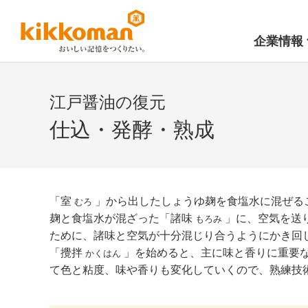
企業情報
江戸醤油の復元
仕込・発酵・熟成
「室
」から出したしょうゆ麹を食塩水に混ぜる
むろ
麹と食塩水が混ざった「諸味
」に、空気を送
もろみ
ために、諸味と空気が十分混じり合うようにかき回
「攪拌
」を始めると、主に味と香りに重要
かくはん
て色と粘度、味や香りも変化していくので、熟練技