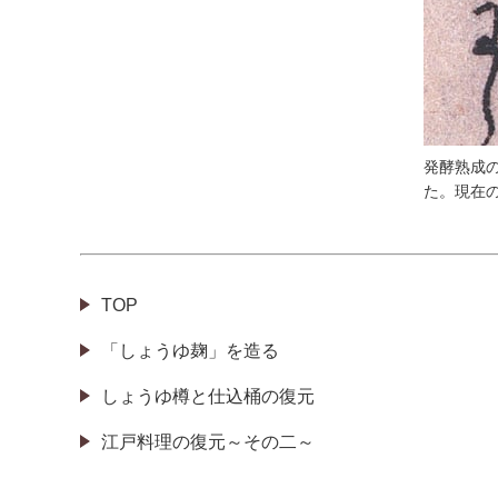
発酵熟成
た。現在
TOP
「しょうゆ麹」を造る
しょうゆ樽と仕込桶の復元
江戸料理の復元～その二～