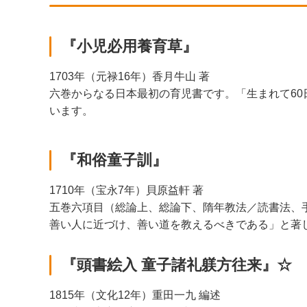
『小児必用養育草』
1703年（元禄16年）香月牛山 著
六巻からなる日本最初の育児書です。「生まれて6
います。
『和俗童子訓』
1710年（宝永7年）貝原益軒 著
五巻六項目（総論上、総論下、隋年教法／読書法、
善い人に近づけ、善い道を教えるべきである」と著
『頭書絵入 童子諸礼躾方往来』☆
1815年（文化12年）重田一九 編述