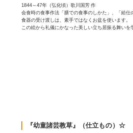
1844～47年（弘化頃）歌川国芳 作
会食時の食事作法「膳での食事のしかた」、「給仕
食器の受け渡しは、素手ではなくお盆を使います。
この絵から礼儀にかなった美しい立ち居振る舞いを
『幼童諸芸教草』（仕立もの）☆