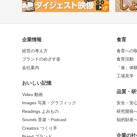
企業情報
食育
経営の考え方
食育への
ブランドのめざす姿
食育活動
会社案内
「食」体
工場見学
おいしい記憶
品質・研
Video 動画
Images 写真・グラフィック
安全・安
Readings よみもの
研究開発
Sounds 音楽・Podcast
知的財産
Creators つくり手
企業の社
Brand ブランド