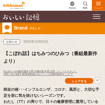
Global
検索
メニュー
Brand
- ブランド -
2025年12月01日
お知らせ
【こぼれ話】はちみつのひみつ（番組最新作
より）
#お知らせ
#藤井隆
#小野大輔
#森本晋太郎（トンツカタン）
#思い出の味を再現
#家族のおいしい記憶
#国境をこえて
シェアする
師走の候･･･インフルエンザ、コロナ、風邪と、大切な予
定を前に気を抜けないシーズンです。
わたし（TT）の周りで、日々の健康管理に愛用している