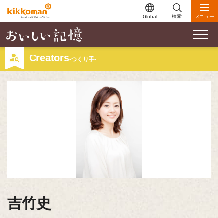
Global
検索
メニュー
Creators
-つくり手-
吉竹史