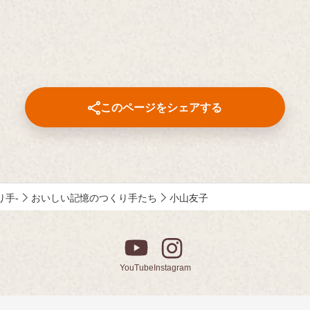
このページをシェアする
くり手-
おいしい記憶のつくり手たち
小山友子
YouTube
Instagram