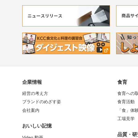
企業情報
食育
経営の考え方
食育への
ブランドのめざす姿
食育活動
会社案内
「食」体
工場見学
おいしい記憶
品質・研
Video 動画