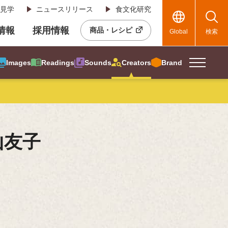
見学
ニュースリリース
食文化研究
R情報
採用情報
商品・レシピ
Global
検索
Images
Readings
Sounds
Creators
Brand
山友子