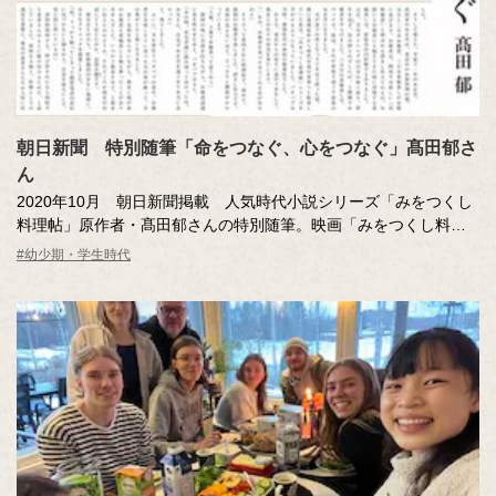
朝日新聞 特別随筆「命をつなぐ、心をつなぐ」髙田郁さ
ん
2020年10月 朝日新聞掲載 人気時代小説シリーズ「みをつくし
料理帖」原作者・髙田郁さんの特別随筆。映画「みをつくし料理
帖」の公開記念広告。
#幼少期・学生時代