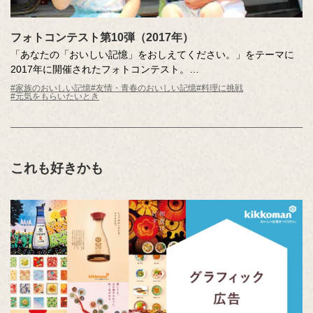
フォトコンテスト第10弾（2017年）
「あなたの「おいしい記憶」をおしえてください。」をテーマに
2017年に開催されたフォトコンテスト。
主催：キッコーマン株式会社
#家族のおいしい記憶
#友情・青春のおいしい記憶
#料理に挑戦
#元気をもらいたいとき
夏休みにおばあちゃんの家で食べたごはん。お正月にたくさんの
親戚で囲んだ食卓。
たくさんの友達を招待して開催したお誕生日会。学校で友達とお
しゃべりしながら食べるお昼ごはん。
これも好きかも
日常の中にあるたくさんの、そして自分だけの「おいしい記憶」
がたくさん集まりました。