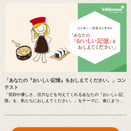
その様子を藤井隆さん、吉竹史さんが楽しく盛り上げる、時に笑
い、時に涙のドキュメンタリーエンターテインメント番組です。
MC ：藤井隆 進行：吉竹史 ナレーター：小野大輔（声優）
「あなたの『おいしい記憶』をおしえてください。」コン
テスト
「笑顔や優しさ、活力などを与えてくれるあなたの『おいしい記
憶』を、私たちにおしえてください。」をテーマに、食にまつわ
る思い出やエピソードを募集しているエッセー・作文コンテスト
（読売新聞社・中央公論新社主催、キッコーマン協賛）。毎年、
各年代から数多くのこころあたたまる作品が寄せられています。
少し前向きになれる、今が大切になる。そんな「おいしい記憶」