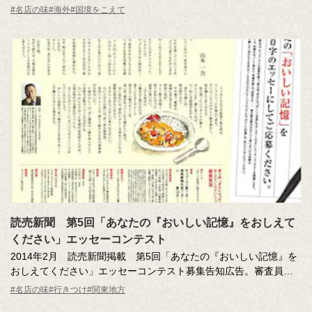
稿エッセーとして山本一力先生の「おおきに！」を掲載。
#名店の味
#海外
#国境をこえて
読売新聞 第5回「あなたの『おいしい記憶』をおしえて
ください」エッセーコンテスト
2014年2月 読売新聞掲載 第5回「あなたの『おいしい記憶』を
おしえてください」エッセーコンテスト募集告知広告。審査員寄
稿エッセーとして山本一力先生の「半カレー」を掲載。
#名店の味
#行きつけ
#関東地方