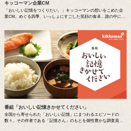
キッコーマン企業CM
「おいしい記憶をつくりたい。」キッコーマンの想いをこめた企
業CM。めぐる四季、いっしょにすごした笑顔の食卓…誰の中にも
ある「おいしい記憶」を、そこに結びつく音や色、時間の流れな
どさまざまな切り口で描き出します。クリエイターの皆さまの想
いや意図もあわせてお楽しみください。
番組「おいしい記憶きかせてください」
全国から寄せられた「おいしい記憶」にまつわるエピソードの
数々。その作者である「記憶さん」のもとを個性豊かな調査員が
訪ね、「おいしい記憶」の味や料理の再現にチャレンジします。