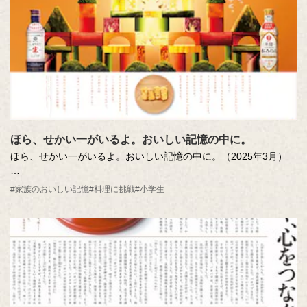
ほら、せかい一がいるよ。おいしい記憶の中に。
ほら、せかい一がいるよ。おいしい記憶の中に。（2025年3月）
第15回「あなたの『おいしい記憶』をおしえてください。」エッ
#家族のおいしい記憶
#料理に挑戦
#小学生
セー・作文コンテスト 小学校低学年の部 キッコーマン賞をもとに
制作しました。
「おいしい記憶」は、今日もそれぞれの「わが家」を輝かせま
す。「せかい一」しあわせなお姫さまや王子さまの住むお城のよ
うに。