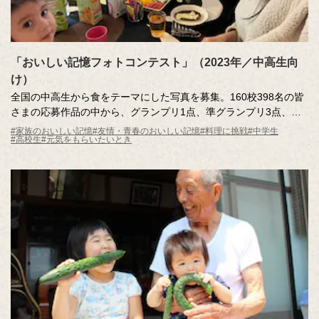
「おいしい記憶フォトコンテスト」（2023年／中高生向
け）
全国の中高生から食をテーマにした写真を募集。160校398名の皆
さまの応募作品の中から、グランプリ1点、準グランプリ3点、入
選10点、キッコーマン賞20点が選ばれました。主催：キッコーマ
#家族のおいしい記憶
#友情・青春のおいしい記憶
#料理に挑戦
#中学生
#高校生
#元気をもらいたいとき
ン株式会社・全日本写真連盟