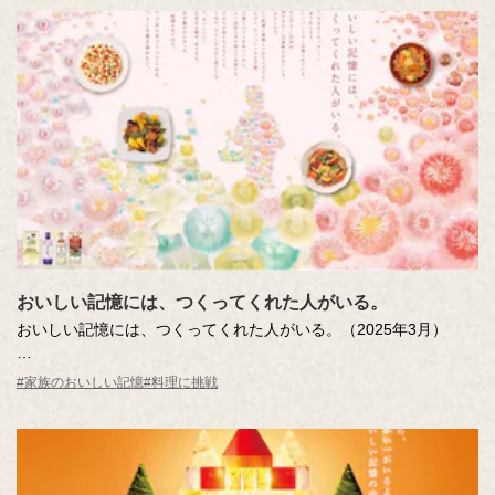
おいしい記憶には、つくってくれた人がいる。
おいしい記憶には、つくってくれた人がいる。（2025年3月）
料理をする人が、美しく輝いてみえるような世界を日本の美で描
#家族のおいしい記憶
#料理に挑戦
いてみようと思いました。その輝きのまんなかで料理をする人
は？あなたならだれを想像しますか？