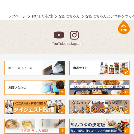
トップページ
おいしい記憶
なあにちゃん
なあにちゃんとデコ弁をつく
上部へ
YouTube
Instagram